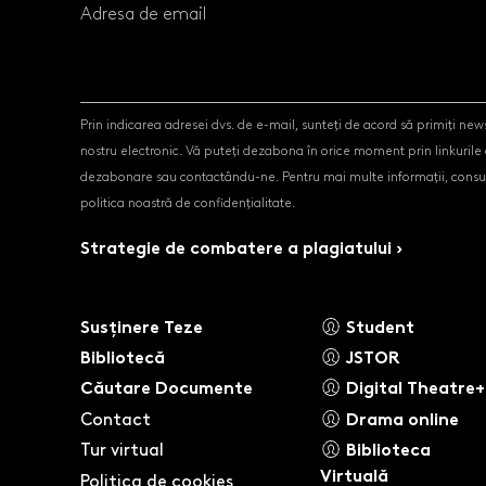
Adresa de email
Prin indicarea adresei dvs. de e-mail, sunteți de acord să primiți news
nostru electronic. Vă puteți dezabona în orice moment prin linkurile
dezabonare sau contactându-ne. Pentru mai multe informații, consul
politica noastră de confidențialitate.
Strategie de combatere a plagiatului ›
Susținere Teze
Student
Bibliotecă
JSTOR
Căutare Documente
Digital Theatre+
Contact
Drama online
Tur virtual
Biblioteca
Virtuală
Politica de cookies