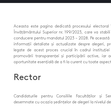
Aceasta este pagina dedicată procesului electoral
Învățământului Superior nr. 199/2023, care va stabi
conducere pentru mandatul 2023 – 2028. Pe această pl
informații detaliate și actualizate despre alegeri, p
legate de acest proces crucial în cadrul instituție
promovării transparenței și participării active, iar
oportunitate esențială de a fi la curent cu toate aspect
Rector
Candidaturile pentru Consiliile Facultăților și S
desemnate cu ocazia ședințelor de alegeri la nivelul d