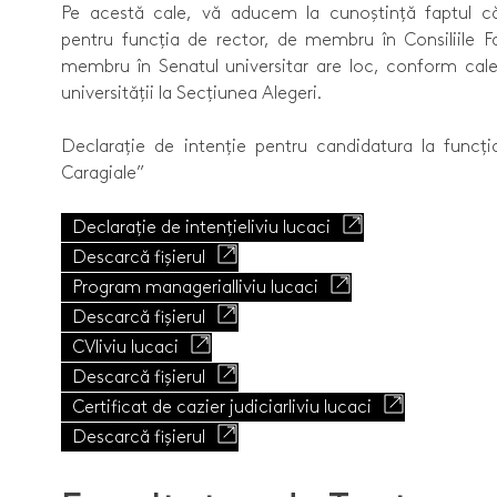
Pe acestă cale, vă aducem la cunoștință faptul că
pentru funcția de rector, de membru în Consiliile Fac
membru în Senatul universitar are loc, conform calen
universității la Secțiunea Alegeri.
Declarație de intenție pentru candidatura la func
Caragiale”
Declarație de intenție
liviu lucaci
Descarcă fișierul
Program managerial
liviu lucaci
Descarcă fișierul
CV
liviu lucaci
Descarcă fișierul
Certificat de cazier judiciar
liviu lucaci
Descarcă fișierul