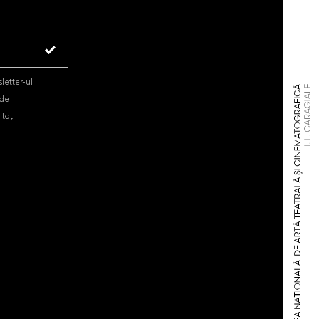
letter-ul
 de
tați