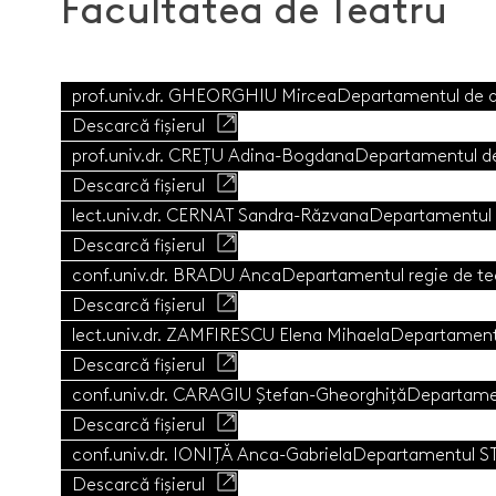
Facultatea de Teatru
prof.univ.dr. GHEORGHIU Mircea
Departamentul de a
Descarcă fișierul
prof.univ.dr. CREȚU Adina-Bogdana
Departamentul de
Descarcă fișierul
lect.univ.dr. CERNAT Sandra-Răzvana
Departamentul r
Descarcă fișierul
conf.univ.dr. BRADU Anca
Departamentul regie de te
Descarcă fișierul
lect.univ.dr. ZAMFIRESCU Elena Mihaela
Departament
Descarcă fișierul
conf.univ.dr. CARAGIU Ștefan-Gheorghiță
Departame
Descarcă fișierul
conf.univ.dr. IONIȚĂ Anca-Gabriela
Departamentul S
Descarcă fișierul