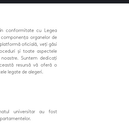
 în conformitate cu Legea
li componența organelor de
atformă oficială, veți găsi
roceduri și toate aspectele
i noastre. Suntem dedicați
 această resursă vă oferă o
ele legate de alegeri.
enatul universitar au fost
epartamentelor.