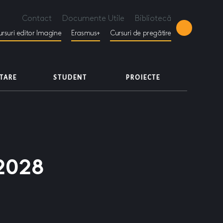
Contact
Documente Utile
Bibliotecă
rsuri editor Imagine
Erasmus+
Cursuri de pregătire
ETARE
STUDENT
PROIECTE
 2028