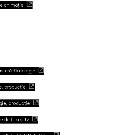
e animație
stică-filmologie
e, producție
ie, producție
de film și tv