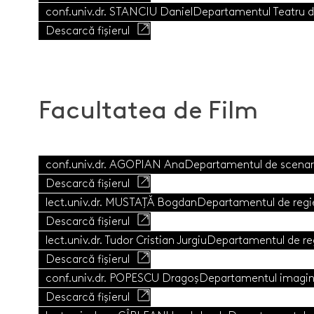
conf.univ.dr. STANCIU Daniel
Departamentul Teatru d
Descarcă fișierul
Facultatea de Film
conf.univ.dr. AGOPIAN Ana
Departamentul de scenari
Descarcă fișierul
lect.univ.dr. MUSTAȚĂ Bogdan
Departamentul de regi
Descarcă fișierul
lect.univ.dr. Tudor Cristian Jurgiu
Departamentul de reg
Descarcă fișierul
conf.univ.dr. POPESCU Dragoș
Departamentul imagine 
Descarcă fișierul