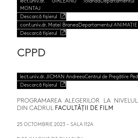
lect.univ.dr. GÎRLEANU Iolanda
Departamentul
MONTAJ
Descarcă fișierul
conf.univ.dr. Matei Branea
Departamentul ANIMAȚIE
Descarcă fișierul
CPPD
lect.univ.dr. JICMAN Andreea
Centrul de Pregătire Pe
Descarcă fișierul
PROGRAMAREA ALEGERILOR LA NIVELU
DIN CADRUL
FACULTĂȚII DE FILM
25 OCTOMBRIE 2023 – SALA 112A