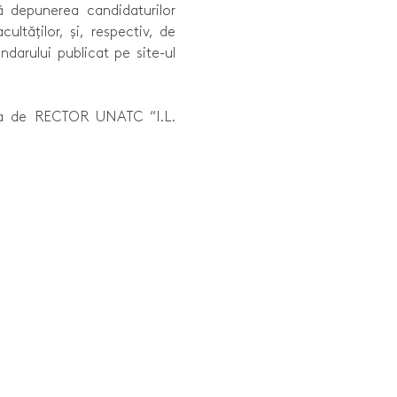
 depunerea candidaturilor
ultăților, și, respectiv, de
darului publicat pe site-ul
ția de RECTOR UNATC “I.L.