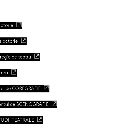
ctorie
 actorie
egie de teatru
atru
ul de COREGRAFIE
ntul de SCENOGRAFIE
TUDII TEATRALE