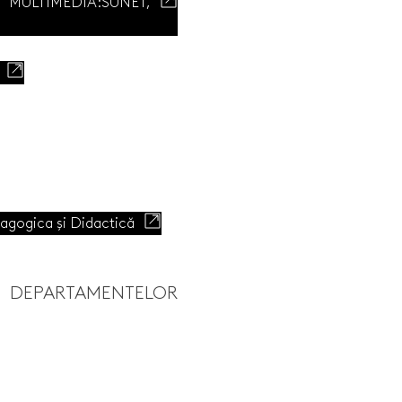
 MULTIMEDIA:SUNET,
dagogica și Didactică
L DEPARTAMENTELOR