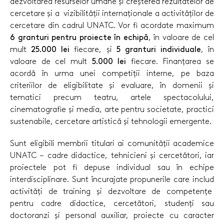
dezvoltarea resurselor umane și creșterea rezultatelor de
cercetare și a vizibilității internaționale a activităților de
cercetare din cadrul UNATC. Vor fi acordate maximum
6 granturi pentru proiecte în echipă
, în valoare de cel
mult
25.000 lei
fiecare, și
5 granturi individuale
, în
valoare de cel mult
5.000 lei
fiecare. Finanțarea se
acordă în urma unei competiții interne, pe baza
criteriilor de eligibilitate și evaluare, în domenii și
tematici precum teatru, artele spectacolului,
cinematografie și media, arte pentru societate, practici
sustenabile, cercetare artistică și tehnologii emergente.
Sunt eligibili membrii titulari ai comunității academice
UNATC – cadre didactice, tehnicieni și cercetători, iar
proiectele pot fi depuse individual sau în echipe
interdisciplinare. Sunt încurajate propunerile care includ
activități de training și dezvoltare de competențe
pentru cadre didactice, cercetători, studenți sau
doctoranzi și personal auxiliar, proiecte cu caracter