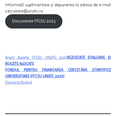
Informații suplimentare și depunerea la adresa de e-mail
cercetare@unatc.ro
Documente FFCSU 2025
Anunț Bugete FFCSU UNATC 2025
REZULTATE EVALUARE ȘI
BUGETE ALOCATE
FONDUL PENTRU FINANȚAREA CERCETĂRII ȘTIINȚIFICE
UNIVERSITARE (FFCSU UNATC 2025)
Descarcă fișierul