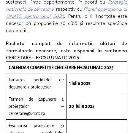
sustenabil, între departamente, în acord cu
Strategia
națională de cercetare
, respectiv cu
Planul operațional al
UNATC pentru anul 2025
. Pentru a fi finanțate este
necesar ca propunerile să aibă și rezultate specifice
cercetării.
Pachetul complet de informații, alături de
formularele necesare, este disponibil la secțiunea
CERCETARE – FFCSU UNATC 2025.
CALENDAR COMPETIȚIE CERCETARE FFCSU UNATC 2025
Lansarea perioadei de
1 iulie 2025
depunere a proiectelor
Termen de depunere a
proiectelor –
20 iulie 2025
cercetare@unatc.ro
Evaluarea proiectelor și
afișarea rezultatelor