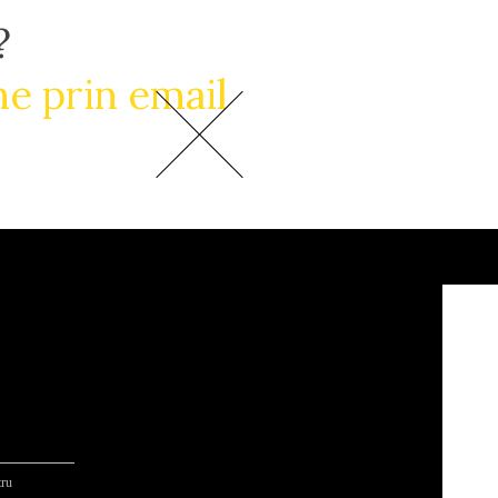
?
e prin email
tru