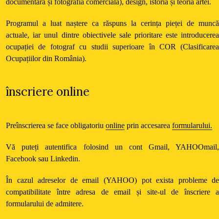
documentară și fotografia comercială), design, istoria și teoria artei.
Programul a luat naștere ca răspuns la cerința pieței de munc
actuale, iar unul dintre obiectivele sale prioritare este introducere
ocupației de fotograf cu studii superioare în COR (Clasificare
Ocupațiilor din România).
înscriere online
Preînscrierea se face obligatoriu
online
prin accesarea
formularului.
Vă puteți autentifica folosind un cont Gmail, YAHOOmail
Facebook sau Linkedin.
În cazul adreselor de email (YAHOO) pot exista probleme d
compatibilitate între adresa de email și site-ul de înscriere 
formularului de admitere.