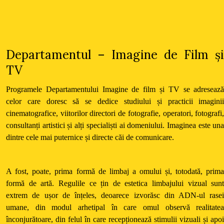
Departamentul – Imagine de Film ș
TV
Programele Departamentului Imagine de film și TV se adreseaz
celor care doresc să se dedice studiului și practicii imagini
cinematografice, viitorilor directori de fotografie, operatori, fotografi
consultanți artistici și alți specialiști ai domeniului. Imaginea este un
dintre cele mai puternice și directe căi de comunicare.
A fost, poate, prima formă de limbaj a omului și, totodată, prim
formă de artă. Regulile ce țin de estetica limbajului vizual sun
extrem de ușor de înțeles, deoarece izvorăsc din ADN-ul rase
umane, din modul arhetipal în care omul observă realitate
înconjurătoare, din felul în care recepționează stimulii vizuali și apo