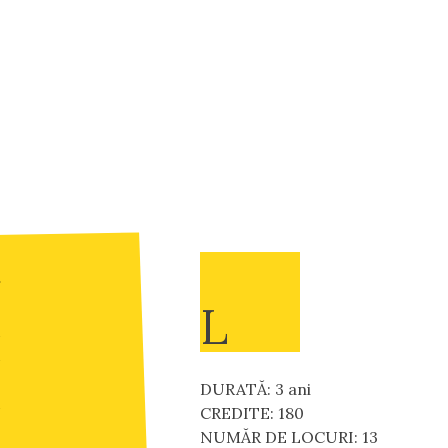
r
L
e
i
i
e
DURATĂ: 3 ani
i
CREDITE: 180
a
NUMĂR DE LOCURI: 13