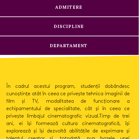
ADMITERE
DISCIPLINE
DEPARTAMENT
În cadrul acestui program, studenții dobândesc
cunoștințe atât în ceea ce privește tehnica imaginii de
film și TV, modalitatea de funcționare a
echipamentului de specialitate, cât și în ceea ce
privește limbajul cinematografic vizual.Timp de trei
ani, ei își formează cultura cinematografică, își
explorează și își dezvoltă abilitățile de exprimare și
talentul creator și, totodată, pun bazele unei