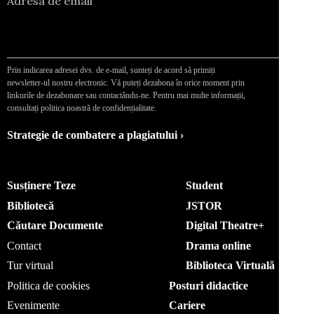
Adresa de email
Prin indicarea adresei dvs. de e-mail, sunteți de acord să primiți
newsletter-ul nostru electronic. Vă puteți dezabona în orice moment prin
linkurile de dezabonare sau contactându-ne. Pentru mai multe informații,
consultați politica noastră de confidențialitate.
Strategie de combatere a plagiatului ›
Susținere Teze
Student
Bibliotecă
JSTOR
Căutare Documente
Digital Theatre+
Contact
Drama online
Tur virtual
Biblioteca Virtuală
Politica de cookies
Posturi didactice
Evenimente
Cariere