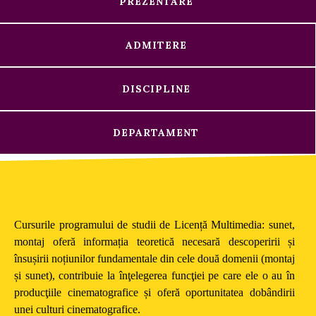
PREZENTARE
ADMITERE
DISCIPLINE
DEPARTAMENT
Cursurile programului de studii de Licență Multimedia: sunet,
montaj oferă informația teoretică necesară descoperirii și
însușirii noțiunilor fundamentale din cele două domenii (montaj
și sunet), contribuie la înţelegerea funcţiei pe care ele o au în
producţiile cinematografice și oferă oportunitatea dobândirii
unei culturi cinematografice.