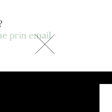
?
e prin email