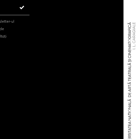
letter-ul
 de
tați