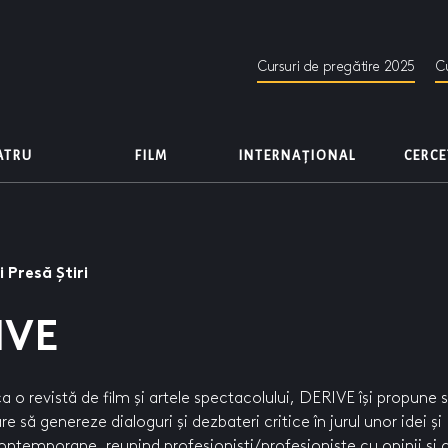
Cursuri de pregătire 2025
Cu
EATRU
FILM
INTERNAȚIONAL
CERC
 Presă Știri
IVE
o revistă de film și artele spectacolului, DERIVE își propune s
e să genereze dialoguri și dezbateri critice în jurul unor idei și
temporane, reunind profesioniști/profesioniste cu opinii și 