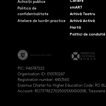
Cariere
Achiziții publice
smART
Politica de
confidentialitate
Arhivă Teatru
Ateliere de lucrări practice
Arhivă Activă
Hartă
Politici de conduită
PIC: 946787222
Organisation ID: E10130267
Registration number: 4453160
Erasmus Charter for Higher Education Code: RO 
Account: RO73TREZ7025005XXX000181, Trezorerie 