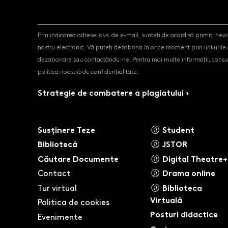
Prin indicarea adresei dvs. de e-mail, sunteți de acord să primiți news
nostru electronic. Vă puteți dezabona în orice moment prin linkurile
dezabonare sau contactându-ne. Pentru mai multe informații, consul
politica noastră de confidențialitate.
Strategie de combatere a plagiatului ›
Susținere Teze
Student
Bibliotecă
JSTOR
Căutare Documente
Digital Theatre+
Contact
Drama online
Tur virtual
Biblioteca
Virtuală
Politica de cookies
Posturi didactice
Evenimente