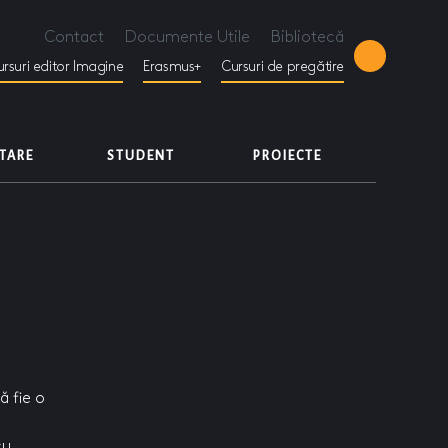
Contact
Documente Utile
Bibliotecă
rsuri editor Imagine
Erasmus+
Cursuri de pregătire
ETARE
STUDENT
PROIECTE
ă fie o
cu