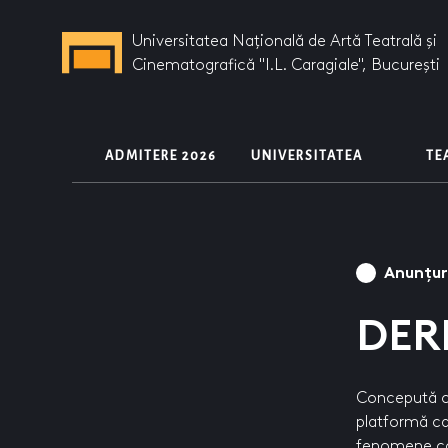
Universitatea Națională de Artă Teatrală și
Cinematografică "I.L. Caragiale", București
ADMITERE 2026
UNIVERSITATEA
T
Anunțuri
DER
Concepută ca 
platformă car
fenomene con