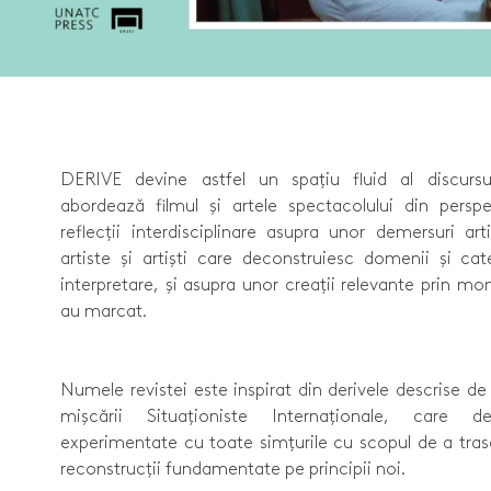
DERIVE devine astfel un spațiu fluid al discursur
abordează filmul și artele spectacolului din persp
reflecții interdisciplinare asupra unor demersuri art
artiste și artiști care deconstruiesc domenii și cat
interpretare, și asupra unor creații relevante prin mo
au marcat.
Numele revistei este inspirat din derivele descrise 
mișcării Situaționiste Internaționale, care de
experimentate cu toate simțurile cu scopul de a trasa
reconstrucții fundamentate pe principii noi.