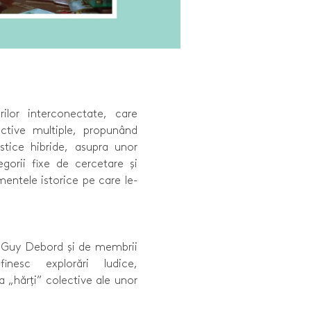
ilor interconectate, care
ective multiple, propunând
istice hibride, asupra unor
egorii fixe de cercetare și
mentele istorice pe care le-
de Guy Debord și de membrii
finesc explorări ludice,
 „hărți” colective ale unor