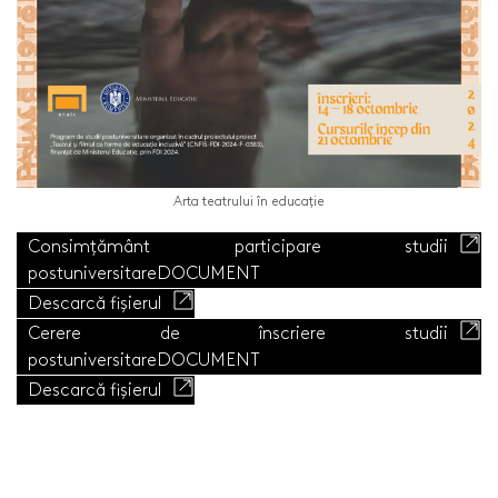
Arta teatrului în educație
Consimțământ participare studii
postuniversitare
DOCUMENT
Descarcă fișierul
Cerere de înscriere studii
postuniversitare
DOCUMENT
Descarcă fișierul