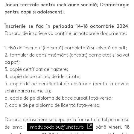
Jocuri teatrale pentru incluziune socială; Dramaturgie
pentru copii și adolescenți
.
Înscrierile se fac în perioada 14-18 octombrie 2024
.
Dosarul de înscriere va conține următoarele documente:
1. fișă de înscriere (anexată) completată și salvată ca pdf;
2. formular de consimțământ (anexat) completat și salvat
ca pdf;
3. copie certificat de naștere;
4. copie de pe cartea de identitate;
5. copie de pe certificatul de căsătorie (pentru a dovedi
schimbarea numelui);
6. copie de pe diploma de bacalaureat față-verso;
7. copie de pe diploma de licență față-verso.
Dosarul de înscriere se depune în format digital pe adresa
de email
mady.codalbu@unatc.ro
până
vineri, 18