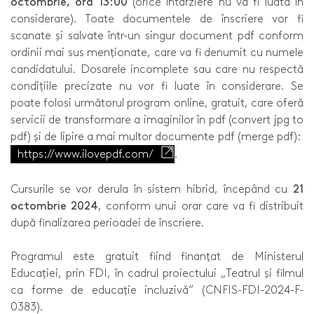
octombrie, ora 13:00
(orice întârziere nu va fi luată în
considerare). Toate documentele de înscriere vor fi
scanate și salvate într-un singur document pdf conform
ordinii mai sus menționate, care va fi denumit cu numele
candidatului. Dosarele incomplete sau care nu respectă
condițiile precizate nu vor fi luate în considerare. Se
poate folosi următorul program online, gratuit, care oferă
servicii de transformare a imaginilor în pdf (convert jpg to
pdf) și de lipire a mai multor documente pdf (merge pdf):
https://www.ilovepdf.com/
.
Cursurile se vor derula în sistem hibrid, începând cu
21
octombrie 2024
, conform unui orar care va fi distribuit
după finalizarea perioadei de înscriere.
Programul este gratuit fiind finanțat de Ministerul
Educației, prin FDI, în cadrul proiectului „Teatrul și filmul
ca forme de educație incluzivă” (CNFIS-FDI-2024-F-
0383).