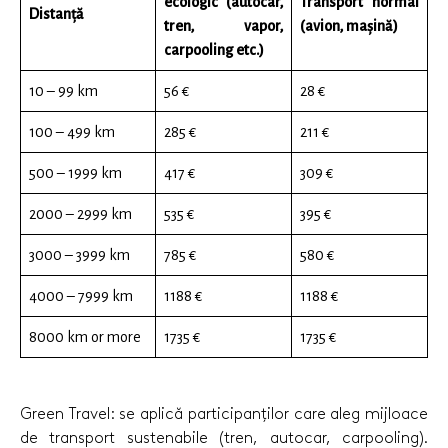
ecologic (autocar,
Transport normal
Distanță
tren, vapor,
(avion, mașină)
carpooling etc.)
10 – 99 km
56 €
28 €
100 – 499 km
285 €
211 €
500 – 1999 km
417 €
309 €
2000 – 2999 km
535 €
395 €
3000 – 3999 km
785 €
580 €
4000 – 7999 km
1188 €
1188 €
8000 km or more
1735 €
1735 €
Green Travel: se aplică participanților care aleg mijloace
de transport sustenabile (tren, autocar, carpooling).