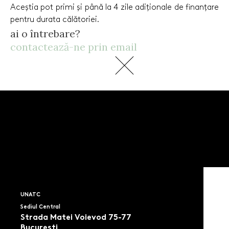
Aceștia pot primi și până la 4 zile adiționale de finanțare
pentru durata călătoriei.
ai o întrebare?
contactează-ne prin email
UNATC
Sediul Central
Strada Matei Voievod 75-77
Bucuresti