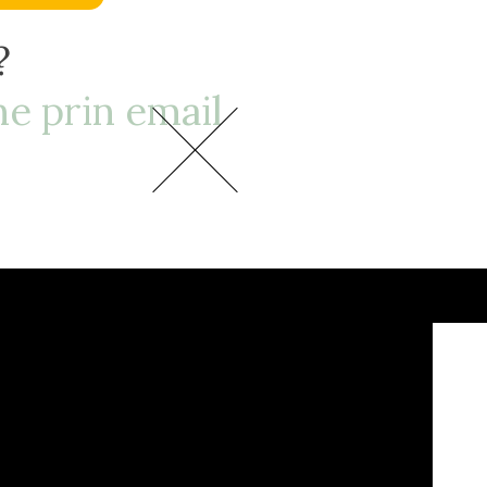
?
e prin email