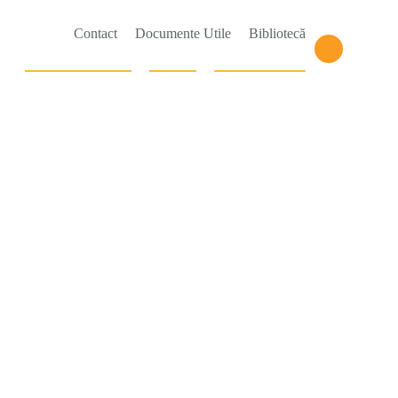
Contact
Documente Utile
Bibliotecă
Cursuri editor Imagine
Erasmus+
Școala de duminică
ETARE
STUDENT
PROIECTE