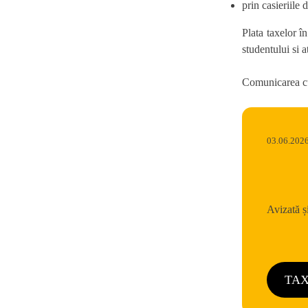
prin casieriile d
Plata taxelor în
studentului si a
Comunicarea cu 
03.06.202
Avizată 
TAX