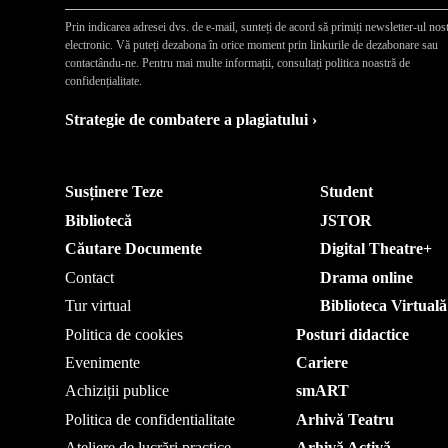
Prin indicarea adresei dvs. de e-mail, sunteți de acord să primiți newsletter-ul nos
electronic. Vă puteți dezabona în orice moment prin linkurile de dezabonare sau
contactându-ne. Pentru mai multe informații, consultați politica noastră de
confidențialitate.
Strategie de combatere a plagiatului ›
Susținere Teze
Student
Bibliotecă
JSTOR
Căutare Documente
Digital Theatre+
Contact
Drama online
Tur virtual
Biblioteca Virtuală
Politica de cookies
Posturi didactice
Evenimente
Cariere
Achiziții publice
smART
Politica de confidentialitate
Arhivă Teatru
Ateliere de lucrări practice
Arhivă Activă