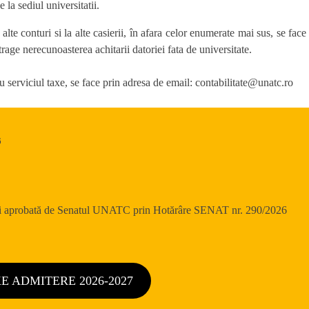
e la sediul universitatii.
 alte conturi si la alte casierii, în afara celor enumerate mai sus, se fa
trage nerecunoasterea achitarii datoriei fata de universitate.
serviciul taxe, se face prin adresa de email: contabilitate@unatc.ro
6
și aprobată de Senatul UNATC prin Hotărâre SENAT nr. 290/2026
E ADMITERE 2026-2027