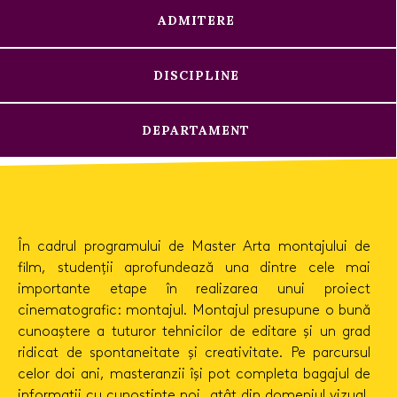
ADMITERE
DISCIPLINE
DEPARTAMENT
În cadrul programului de Master Arta montajului de
film, studenții aprofundează una dintre cele mai
importante etape în realizarea unui proiect
cinematografic: montajul. Montajul presupune o bună
cunoaștere a tuturor tehnicilor de editare și un grad
ridicat de spontaneitate și creativitate. Pe parcursul
celor doi ani, masteranzii își pot completa bagajul de
informaţii cu cunoștinţe noi, atât din domeniul vizual,