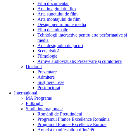
Film documentar
Arta imaginii de film
Arta sunetului de film
Arta montajului de film
Design pentru noile media
Film de animație
Tehnologii interactive pentru arte performative și
media
Arta designului de jocuri
Scenaristică
Filmologie
Arhive audiovizuale: Prezervare și curatoriere
Doctorat
Prezentare
Admitere
Susținere Teze
Postdoctorat
Internațional
MA Programs
Fulbright
Studii internaționale
Românii de Pretutindeni
Programul France Excellence România
Programul France Excellence Europe
Appel à manifestation d’intérêt