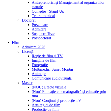
Antreprenoriat și Management al organizațiilor
teatrale
Comedie - Stand-Up
Teatru muzical
Doctorat
Prezentare
Admitere
Susținere Teze
Postdoctorat
Film
Admitere 2026
Licență
Regie de film și TV
Imagine de film
Fotografie
Multimedia: Sunet-Montaj
Animație
Comunicare audiovizuală
Master
(NOU) Efecte vizuale
(Nou) Educație cinematografică și educație prin
film
(Nou) Conținut și producție TV
Arta regiei de film
Producție de film