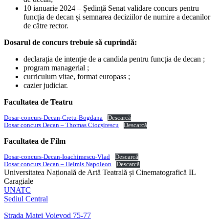
10 ianuarie 2024 – Ședință Senat validare concurs pentru
funcția de decan și semnarea deciziilor de numire a decanilor
de către rector.
Dosarul de concurs trebuie să cuprindă:
declarația de intenție de a candida pentru funcția de decan ;
program managerial ;
curriculum vitae, format europass ;
cazier judiciar.
Facultatea de Teatru
Dosar-concurs-Decan-Cretu-Bogdana
Descarcă
Dosar concurs Decan – Thomas Ciocșirescu
Descarcă
Facultatea de Film
Dosar-concurs-Decan-Ioachimescu-Vlad
Descarcă
Dosar concurs Decan – Helmis Napoleon
Descarcă
Universitatea Națională de Artă Teatrală și Cinematografică IL
Caragiale
UNATC
Sediul Central
Strada Matei Voievod 75-77