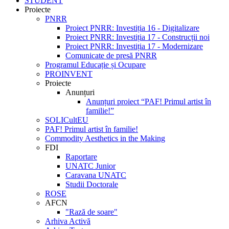
STUDENT
Proiecte
PNRR
Proiect PNRR: Investiția 16 - Digitalizare
Proiect PNRR: Investiția 17 - Construcții noi
Proiect PNRR: Investiția 17 - Modernizare
Comunicate de presă PNRR
Programul Educație și Ocupare
PROINVENT
Proiecte
Anunțuri
Anunțuri proiect “PAF! Primul artist în
familie!”
SOLICultEU
PAF! Primul artist în familie!
Commodity Aesthetics in the Making
FDI
Raportare
UNATC Junior
Caravana UNATC
Studii Doctorale
ROSE
AFCN
"Rază de soare"
Arhiva Activă