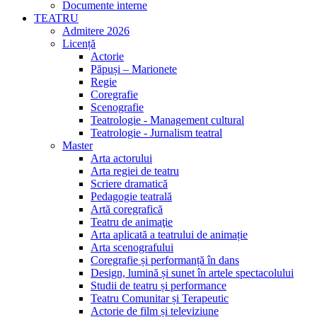
Documente interne
TEATRU
Admitere 2026
Licență
Actorie
Păpuși – Marionete
Regie
Coregrafie
Scenografie
Teatrologie - Management cultural
Teatrologie - Jurnalism teatral
Master
Arta actorului
Arta regiei de teatru
Scriere dramatică
Pedagogie teatrală
Artă coregrafică
Teatru de animaţie
Arta aplicată a teatrului de animație
Arta scenografului
Coregrafie și performanță în dans
Design, lumină și sunet în artele spectacolului
Studii de teatru și performance
Teatru Comunitar și Terapeutic
Actorie de film și televiziune