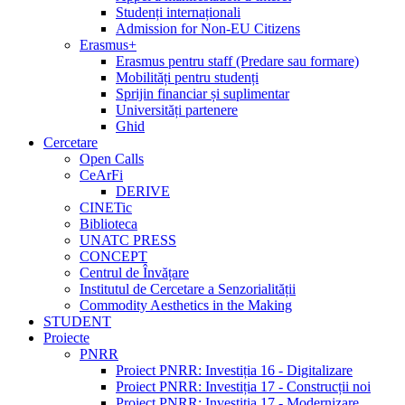
Studenți internaționali
Admission for Non-EU Citizens
Erasmus+
Erasmus pentru staff (Predare sau formare)
Mobilități pentru studenți
Sprijin financiar și suplimentar
Universități partenere
Ghid
Cercetare
Open Calls
CeArFi
DERIVE
CINETic
Biblioteca
UNATC PRESS
CONCEPT
Centrul de Învățare
Institutul de Cercetare a Senzorialității
Commodity Aesthetics in the Making
STUDENT
Proiecte
PNRR
Proiect PNRR: Investiția 16 - Digitalizare
Proiect PNRR: Investiția 17 - Construcții noi
Proiect PNRR: Investiția 17 - Modernizare