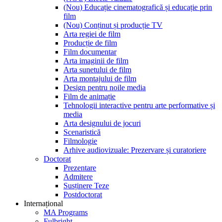
(Nou) Educație cinematografică și educație prin
film
(Nou) Conținut și producție TV
Arta regiei de film
Producție de film
Film documentar
Arta imaginii de film
Arta sunetului de film
Arta montajului de film
Design pentru noile media
Film de animație
Tehnologii interactive pentru arte performative și
media
Arta designului de jocuri
Scenaristică
Filmologie
Arhive audiovizuale: Prezervare și curatoriere
Doctorat
Prezentare
Admitere
Susținere Teze
Postdoctorat
Internațional
MA Programs
Fulbright