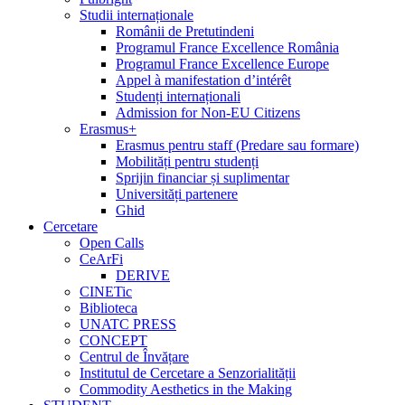
Studii internaționale
Românii de Pretutindeni
Programul France Excellence România
Programul France Excellence Europe
Appel à manifestation d’intérêt
Studenți internaționali
Admission for Non-EU Citizens
Erasmus+
Erasmus pentru staff (Predare sau formare)
Mobilități pentru studenți
Sprijin financiar și suplimentar
Universități partenere
Ghid
Cercetare
Open Calls
CeArFi
DERIVE
CINETic
Biblioteca
UNATC PRESS
CONCEPT
Centrul de Învățare
Institutul de Cercetare a Senzorialității
Commodity Aesthetics in the Making