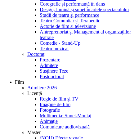
Coregrafie și performanță în dans
Design, lumină și sunet în artele spectacolului
Studii de teatru și performance
Teatru Comunitar și Terapeutic
Actorie de film și televiziune
Antreprenoriat și Management al organizațiilor
teatrale
Comedie - Stand-Up
Teatru muzical
Doctorat
Prezentare
Admitere
Susținere Teze
Postdoctorat
Film
Admitere 2026
Licență
Regie de film și TV
Imagine de film
Fotografie
Multimedia: Sunet-Montaj
Animație
Comunicare audiovizuală
Master
(NOU) Efecte vizuale