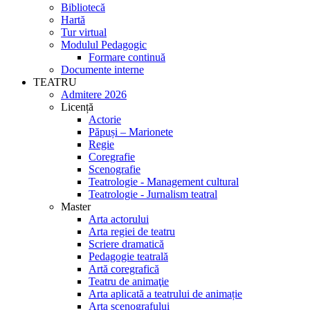
Bibliotecă
Hartă
Tur virtual
Modulul Pedagogic
Formare continuă
Documente interne
TEATRU
Admitere 2026
Licență
Actorie
Păpuși – Marionete
Regie
Coregrafie
Scenografie
Teatrologie - Management cultural
Teatrologie - Jurnalism teatral
Master
Arta actorului
Arta regiei de teatru
Scriere dramatică
Pedagogie teatrală
Artă coregrafică
Teatru de animaţie
Arta aplicată a teatrului de animație
Arta scenografului