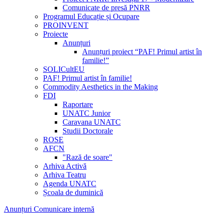
Comunicate de presă PNRR
Programul Educație și Ocupare
PROINVENT
Proiecte
Anunțuri
Anunțuri proiect “PAF! Primul artist în
familie!”
SOLICultEU
PAF! Primul artist în familie!
Commodity Aesthetics in the Making
FDI
Raportare
UNATC Junior
Caravana UNATC
Studii Doctorale
ROSE
AFCN
"Rază de soare"
Arhiva Activă
Arhiva Teatru
Agenda UNATC
Școala de duminică
Anunțuri Comunicare internă