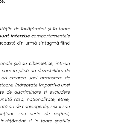
te.
ităţile de învăţământ şi în toate
sunt interzise
comportamentele
 această din urmă sintagmă fiind
ionale şi/sau cibernetice, într-un
e, care implică un dezechilibru de
 ori crearea unei atmosfere de
atoare, îndreptate împotriva unei
e de discriminare şi excludere
mită rasă, naţionalitate, etnie,
zată ori de convingerile, sexul sau
 acţiune sau serie de acţiuni,
nvăţământ şi în toate spaţiile