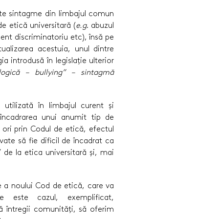
ite sintagme din limbajul comun
 etică universitară (
e.g
. abuzul
ent discriminatoriu etc), însă pe
alizarea acestuia, unul dintre
a introdusă în legislație ulterior
ologică – bullying” – sintagmă
 utilizată în limbajul curent și
a încadrarea unui anumit tip de
ori prin Codul de etică, efectul
ate să fie dificil de încadrat ca
 de la etica universitară și, mai
e a noului Cod de etică, care va
 este cazul, exemplificat,
întregii comunități, să oferim