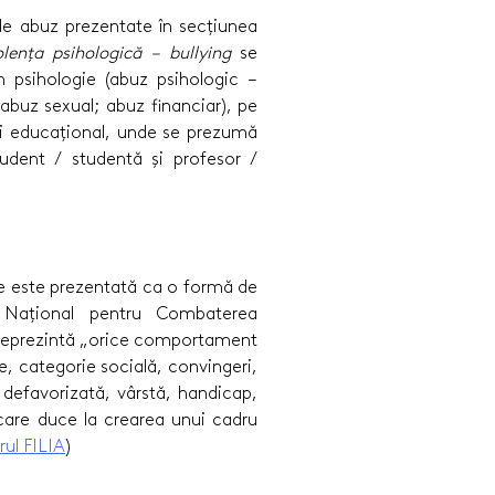
 de abuz prezentate în secțiunea
olența psihologică – bullying
se
n psihologie (abuz psihologic –
 abuz sexual; abuz financiar), pe
lui educațional, unde se prezumă
student / studentă și profesor /
e este prezentată ca o formă de
ui Național pentru Combaterea
ea reprezintă „orice comportament
gie, categorie socială, convingeri,
 defavorizată, vârstă, handicap,
u care duce la crearea unui cadru
rul FILIA
)