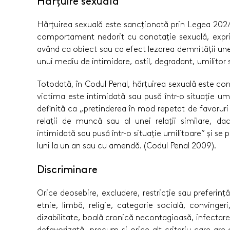
Hărțuire sexuală
Hărțuirea sexuală este sancționată prin Legea 202/2
comportament nedorit cu conotație sexuală, exprim
având ca obiect sau ca efect lezarea demnității unei
unui mediu de intimidare, ostil, degradant, umilitor s
Totodată, în Codul Penal, hărțuirea sexuală este co
victima este intimidată sau pusă într-o situație umil
definită ca „pretinderea în mod repetat de favoruri
relații de muncă sau al unei relații similare, d
intimidată sau pusă într-o situație umilitoare” și se
luni la un an sau cu amendă. (Codul Penal 2009).
Discriminare
Orice deosebire, excludere, restricție sau preferință
etnie, limbă, religie, categorie socială, convingeri
dizabilitate, boală cronică necontagioasă, infectar
defavorizată, precum și orice alt criteriu care are