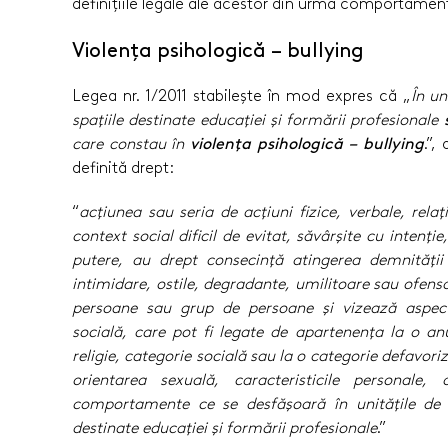
definițiile legale ale acestor din urmă comportamen
Violența psihologică – bullying
Legea nr. 1/2011 stabilește în mod expres că „
În un
spaţiile destinate educaţiei şi formării profesionale
care constau în
violenţa psihologică – bullying
.”,
definită drept:
“
acţiunea sau seria de acţiuni fizice, verbale, relaţ
context social dificil de evitat, săvârşite cu intenţi
putere, au drept consecinţă atingerea demnităţii
intimidare, ostile, degradante, umilitoare sau ofens
persoane sau grup de persoane şi vizează aspect
socială, care pot fi legate de apartenenţa la o anu
religie, categorie socială sau la o categorie defavori
orientarea sexuală, caracteristicile personale,
comportamente ce se desfăşoară în unităţile de î
destinate educaţiei şi formării profesionale
.”