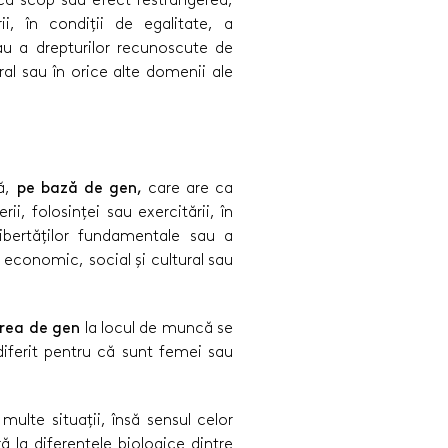
rii, în condiții de egalitate, a
sau a drepturilor recunoscute de
ral sau în orice alte domenii ale
ță,
pe bază de gen,
care are ca
i, folosinței sau exercitării, în
libertăților fundamentale sau a
 economic, social și cultural sau
narea de gen
la locul de muncă se
 diferit pentru că sunt femei sau
 multe situații, însă sensul celor
ă la diferențele biologice dintre