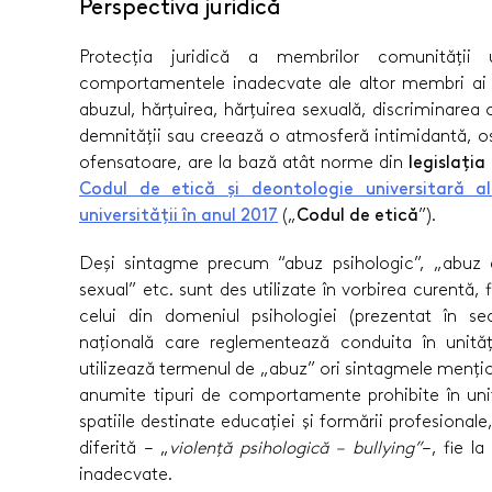
Perspectiva juridică
Protecția juridică a membrilor comunității
comportamentele inadecvate ale altor membri ai a
abuzul, hărțuirea, hărțuirea sexuală, discriminarea 
demnității sau creează o atmosferă intimidantă, os
ofensatoare, are la bază atât norme din
legislația
Codul de etică și deontologie universitară 
universității în anul 2017
(„
Codul de etică
”).
Deși sintagme precum “abuz psihologic”, „abuz e
sexual” etc. sunt des utilizate în vorbirea curentă, f
celui din domeniul psihologiei (prezentat în sec
națională care reglementează conduita în unită
utilizează termenul de „abuz” ori sintagmele menț
anumite tipuri de comportamente prohibite în unit
spatiile destinate educației şi formării profesionale
diferită – „
violență psihologică – bullying”
–, fie l
inadecvate.