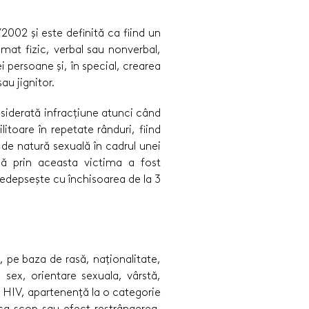
002 și este definită ca fiind un
at fizic, verbal sau nonverbal,
 persoane și, în special, crearea
au jignitor.
nsiderată infracțiune atunci când
itoare în repetate rânduri, fiind
 de natură sexuală în cadrul unei
acă prin aceasta victima a fost
 pedepsește cu închisoarea de la 3
, pe baza de rasă, naționalitate,
, sex, orientare sexuala, vârstă,
e HIV, apartenență la o categorie
 ca scop sau efect restrângerea,