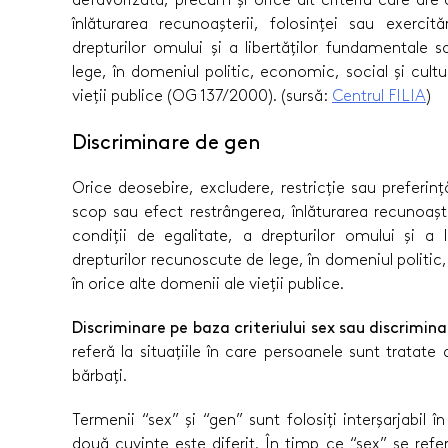
înlăturarea recunoașterii, folosinței sau exercită
drepturilor omului și a libertăților fundamentale 
lege, în domeniul politic, economic, social și cultu
vieții publice (OG 137/2000). (sursă:
Centrul FILIA
)
Discriminare de gen
Orice deosebire, excludere, restricție sau preferin
scop sau efect restrângerea, înlăturarea recunoașteri
condiții de egalitate, a drepturilor omului și a 
drepturilor recunoscute de lege, în domeniul politic,
în orice alte domenii ale vieții publice.
Discriminare pe baza criteriului sex sau discrimi
referă la situațiile în care persoanele sunt tratate
bărbați.
Termenii “sex” și “gen” sunt folosiți interșarjabil în
două cuvinte este diferit. În timp ce “sex” se refer