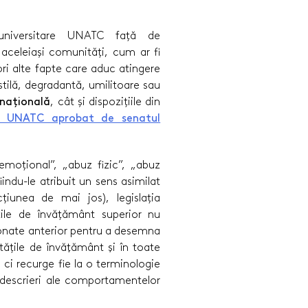
 universitare UNATC față de
celeiași comunități, cum ar fi
ori alte fapte care aduc atingere
tilă, degradantă, umilitoare sau
 națională
, cât și dispozițiile din
al UNATC aprobat de senatul
moțional”, „abuz fizic”, „abuz
iindu-le atribuit un sens asimilat
țiunea de mai jos), legislația
țile de învățământ superior nu
ionate anterior pentru a desemna
ățile de învăţământ şi în toate
, ci recurge fie la o terminologie
a descrieri ale comportamentelor