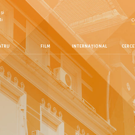
și
ti
C
EATRU
FILM
INTERNAȚIONAL
CERC