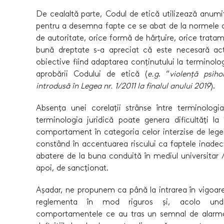
De cealaltă parte, Codul de etică utilizează anum
pentru a desemna fapte ce se abat de la normele de
de autoritate, orice formă de hărțuire, orice tratam
bună dreptate s-a apreciat că este necesară actu
obiective fiind adaptarea conținutului la terminologi
aprobării Codului de etică (
e.g
. “
violență psih
introdusă în Legea nr. 1/2011 la finalul anului 2019
).
Absența unei corelații strânse între terminologia
terminologia juridică poate genera dificultăți l
comportament în categoria celor interzise de lege 
constând în accentuarea riscului ca faptele inadecv
abatere de la buna conduită în mediul universitar /
apoi, de sancționat.
Așadar, ne propunem ca până la intrarea în vigoar
reglementa în mod riguros și, acolo unde
comportamentele ce au tras un semnal de alarmă 