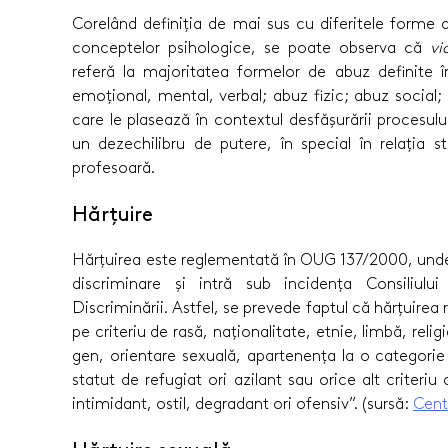
Corelând definiția de mai sus cu diferitele forme
conceptelor psihologice, se poate observa că
vi
referă la majoritatea formelor de abuz definite î
emoțional, mental, verbal; abuz fizic; abuz social;
care le plasează în contextul desfășurării procesu
un dezechilibru de putere, în special în relația 
profesoară.
Hărțuire
Hărțuirea este reglementată în OUG 137/2000, und
discriminare și intră sub incidența Consiliul
Discriminării. Astfel, se prevede faptul că hărțuir
pe criteriu de rasă, naționalitate, etnie, limbă, reli
gen, orientare sexuală, apartenența la o categorie
statut de refugiat ori azilant sau orice alt criteri
intimidant, ostil, degradant ori ofensiv”. (sursă:
Cent