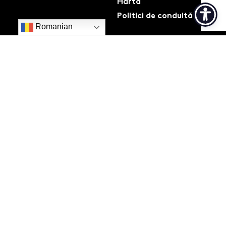
Hartă
Politici de conduită
Romanian
PIC: 946787222
Organisation ID: E10130267
Registration number: 4453160
Erasmus Charter for Higher Education Code: RO
BUCURES33
Account: RO73TREZ7025005XXX000181, Trezorerie
Sector 2