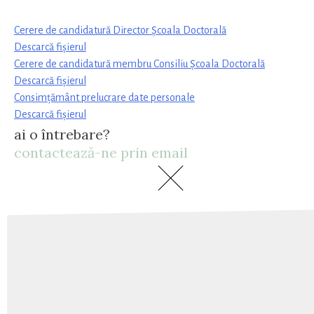
Cerere de candidatură Director Școala Doctorală
Descarcă fișierul
Cerere de candidatură membru Consiliu Școala Doctorală
Descarcă fișierul
Consimțământ prelucrare date personale
Descarcă fișierul
Declarație îndeplinire standarde
ai o întrebare?
Descarcă fișierul
contactează-ne prin email