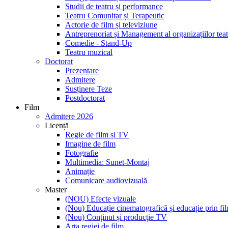
Studii de teatru și performance
Teatru Comunitar și Terapeutic
Actorie de film și televiziune
Antreprenoriat și Management al organizațiilor teat
Comedie - Stand-Up
Teatru muzical
Doctorat
Prezentare
Admitere
Susținere Teze
Postdoctorat
Film
Admitere 2026
Licență
Regie de film și TV
Imagine de film
Fotografie
Multimedia: Sunet-Montaj
Animație
Comunicare audiovizuală
Master
(NOU) Efecte vizuale
(Nou) Educație cinematografică și educație prin fi
(Nou) Conținut și producție TV
Arta regiei de film