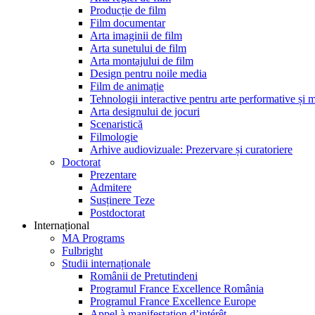
Producție de film
Film documentar
Arta imaginii de film
Arta sunetului de film
Arta montajului de film
Design pentru noile media
Film de animație
Tehnologii interactive pentru arte performative și 
Arta designului de jocuri
Scenaristică
Filmologie
Arhive audiovizuale: Prezervare și curatoriere
Doctorat
Prezentare
Admitere
Susținere Teze
Postdoctorat
Internațional
MA Programs
Fulbright
Studii internaționale
Românii de Pretutindeni
Programul France Excellence România
Programul France Excellence Europe
Appel à manifestation d’intérêt