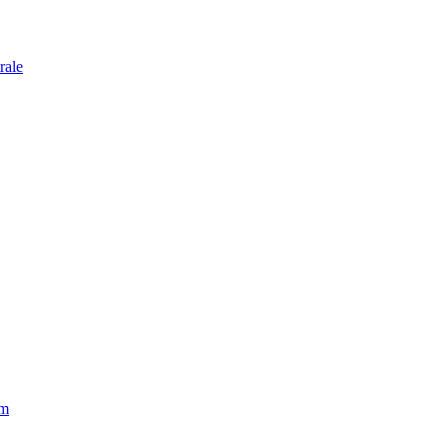
rale
lm