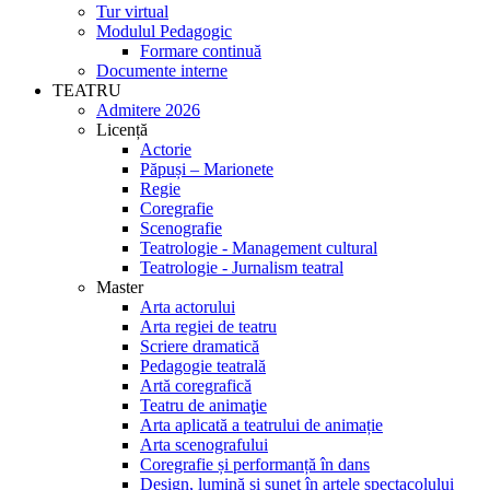
Tur virtual
Modulul Pedagogic
Formare continuă
Documente interne
TEATRU
Admitere 2026
Licență
Actorie
Păpuși – Marionete
Regie
Coregrafie
Scenografie
Teatrologie - Management cultural
Teatrologie - Jurnalism teatral
Master
Arta actorului
Arta regiei de teatru
Scriere dramatică
Pedagogie teatrală
Artă coregrafică
Teatru de animaţie
Arta aplicată a teatrului de animație
Arta scenografului
Coregrafie și performanță în dans
Design, lumină și sunet în artele spectacolului