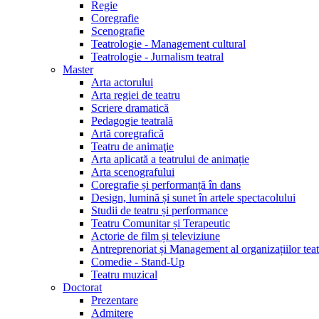
Regie
Coregrafie
Scenografie
Teatrologie - Management cultural
Teatrologie - Jurnalism teatral
Master
Arta actorului
Arta regiei de teatru
Scriere dramatică
Pedagogie teatrală
Artă coregrafică
Teatru de animaţie
Arta aplicată a teatrului de animație
Arta scenografului
Coregrafie și performanță în dans
Design, lumină și sunet în artele spectacolului
Studii de teatru și performance
Teatru Comunitar și Terapeutic
Actorie de film și televiziune
Antreprenoriat și Management al organizațiilor teat
Comedie - Stand-Up
Teatru muzical
Doctorat
Prezentare
Admitere