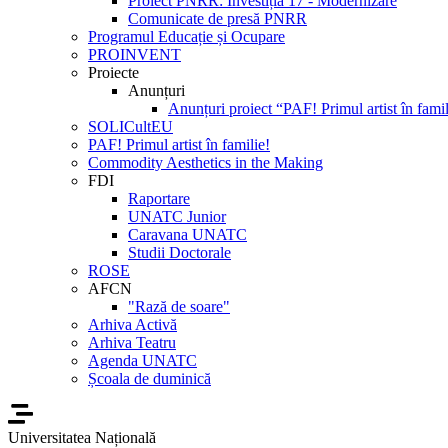
Proiect PNRR: Investiția 17 - Modernizare
Comunicate de presă PNRR
Programul Educație și Ocupare
PROINVENT
Proiecte
Anunțuri
Anunțuri proiect “PAF! Primul artist în famil
SOLICultEU
PAF! Primul artist în familie!
Commodity Aesthetics in the Making
FDI
Raportare
UNATC Junior
Caravana UNATC
Studii Doctorale
ROSE
AFCN
"Rază de soare"
Arhiva Activă
Arhiva Teatru
Agenda UNATC
Școala de duminică
Universitatea Națională