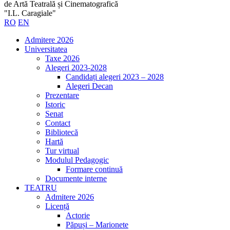
de Artă Teatrală și Cinematografică
"I.L. Caragiale"
RO
EN
Admitere 2026
Universitatea
Taxe 2026
Alegeri 2023-2028
Candidați alegeri 2023 – 2028
Alegeri Decan
Prezentare
Istoric
Senat
Contact
Bibliotecă
Hartă
Tur virtual
Modulul Pedagogic
Formare continuă
Documente interne
TEATRU
Admitere 2026
Licență
Actorie
Păpuși – Marionete