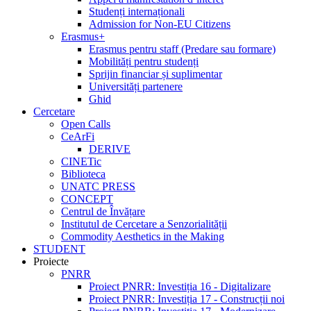
Studenți internaționali
Admission for Non-EU Citizens
Erasmus+
Erasmus pentru staff (Predare sau formare)
Mobilități pentru studenți
Sprijin financiar și suplimentar
Universități partenere
Ghid
Cercetare
Open Calls
CeArFi
DERIVE
CINETic
Biblioteca
UNATC PRESS
CONCEPT
Centrul de Învățare
Institutul de Cercetare a Senzorialității
Commodity Aesthetics in the Making
STUDENT
Proiecte
PNRR
Proiect PNRR: Investiția 16 - Digitalizare
Proiect PNRR: Investiția 17 - Construcții noi