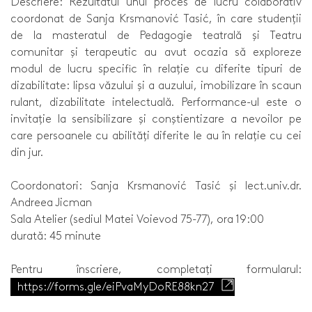
Descriere: Rezultatul unui proces de lucru colaborativ
coordonat de Sanja Krsmanović Tasić, în care studenții
de la masteratul de Pedagogie teatrală și Teatru
comunitar și terapeutic au avut ocazia să exploreze
modul de lucru specific în relație cu diferite tipuri de
dizabilitate: lipsa văzului și a auzului, imobilizare în scaun
rulant, dizabilitate intelectuală. Performance-ul este o
invitație la sensibilizare și conștientizare a nevoilor pe
care persoanele cu abilități diferite le au în relație cu cei
din jur.
Coordonatori: Sanja Krsmanović Tasić și lect.univ.dr.
Andreea Jicman
Sala Atelier (sediul Matei Voievod 75-77), ora 19:00
durată: 45 minute
Pentru înscriere, completați formularul:
https://forms.gle/eiPvaMyDoRE88kn27