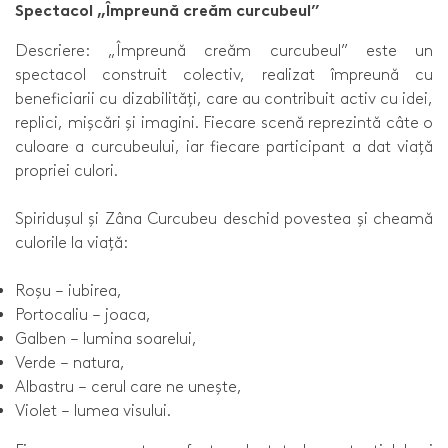
Spectacol „Împreună creăm curcubeul”
Descriere: „Împreună creăm curcubeul” este un
spectacol construit colectiv, realizat împreună cu
beneficiarii cu dizabilități, care au contribuit activ cu idei,
replici, mișcări și imagini. Fiecare scenă reprezintă câte o
culoare a curcubeului, iar fiecare participant a dat viață
propriei culori.
Spiridușul și Zâna Curcubeu deschid povestea și cheamă
culorile la viață:
Roșu – iubirea,
Portocaliu – joaca,
Galben – lumina soarelui,
Verde – natura,
Albastru – cerul care ne unește,
Violet – lumea visului.