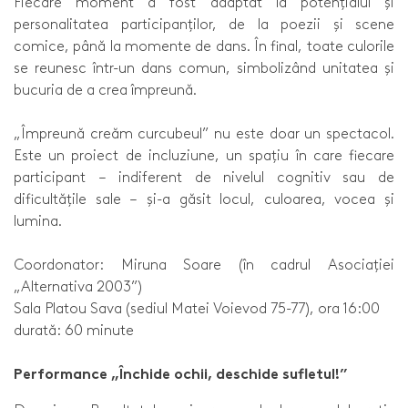
Fiecare moment a fost adaptat la potențialul și
personalitatea participanților, de la poezii și scene
comice, până la momente de dans. În final, toate culorile
se reunesc într-un dans comun, simbolizând unitatea și
bucuria de a crea împreună.
„Împreună creăm curcubeul” nu este doar un spectacol.
Este un proiect de incluziune, un spațiu în care fiecare
participant – indiferent de nivelul cognitiv sau de
dificultățile sale – și-a găsit locul, culoarea, vocea și
lumina.
Coordonator: Miruna Soare (în cadrul Asociației
„Alternativa 2003”)
Sala Platou Sava (sediul Matei Voievod 75-77), ora 16:00
durată: 60 minute
Performance „Închide ochii, deschide sufletul!”