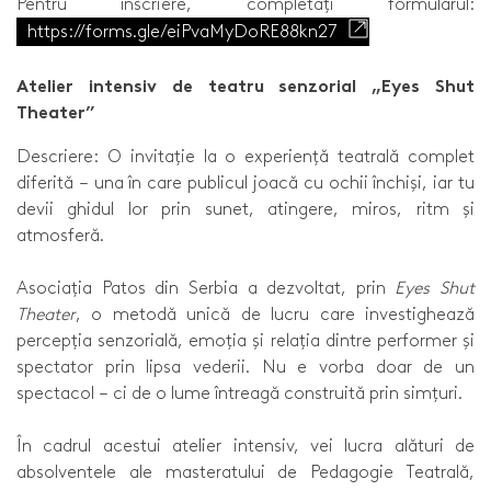
Pentru înscriere, completați formularul:
https://forms.gle/eiPvaMyDoRE88kn27
Atelier intensiv de teatru senzorial „Eyes Shut
Theater”
Descriere: O invitație la o experiență teatrală complet
diferită – una în care publicul joacă cu ochii închiși, iar tu
devii ghidul lor prin sunet, atingere, miros, ritm și
atmosferă.
Asociația Patos din Serbia a dezvoltat, prin
Eyes Shut
Theater
, o metodă unică de lucru care investighează
percepția senzorială, emoția și relația dintre performer și
spectator prin lipsa vederii. Nu e vorba doar de un
spectacol – ci de o lume întreagă construită prin simțuri.
În cadrul acestui atelier intensiv, vei lucra alături de
absolventele ale masteratului de Pedagogie Teatrală,