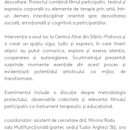
dezvoltare. Proiectul combină filmul participativ, teatrul și
expresia corporală cu elemente de terapie prin artă, într-
un demers interdisciplinar orientat spre dezvoltarea
socială, emoțională și cognitivă a participanților.
Intervenția a avut loc la Centrul Alive din Slănic-Prahova și
a creat un spațiu sigur, ludic și expresiv, în care tinerii
atipici au putut comunica, explora și exersa atenția,
cooperarea și autoreglarea. Scurtmetrajul prezentat
surprinde momente esențiale din acest proces și
evidențiază potențialul artisticului ca mijloc de
transformare.
Evenimentul include o discuție despre metodologia
proiectului, observațiile colectate și relevanța filmului
participativ ca instrument terapeutic și educațional.
coordonator: asistent de cercetare drd. Mirona Radu
sala Multifuncțională (parter, sediul Tudor Arghezi 3b), ora