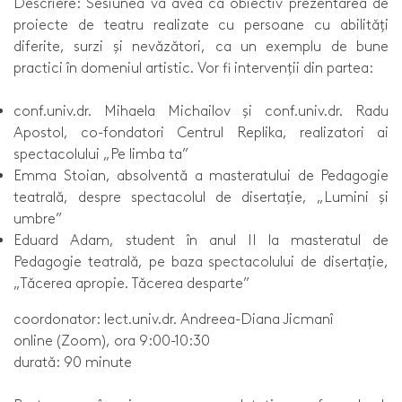
Descriere: Sesiunea va avea ca obiectiv prezentarea de
proiecte de teatru realizate cu persoane cu abilități
diferite, surzi și nevăzători, ca un exemplu de bune
practici în domeniul artistic. Vor fi intervenții din partea:
conf.univ.dr. Mihaela Michailov și conf.univ.dr. Radu
Apostol, co-fondatori Centrul Replika, realizatori ai
spectacolului „Pe limba ta”
Emma Stoian, absolventă a masteratului de Pedagogie
teatrală, despre spectacolul de disertație, „Lumini și
umbre”
Eduard Adam, student în anul II la masteratul de
Pedagogie teatrală, pe baza spectacolului de disertație,
„Tăcerea apropie. Tăcerea desparte”
coordonator: lect.univ.dr. Andreea-Diana Jicmanî
online (Zoom), ora 9:00-10:30
durată: 90 minute