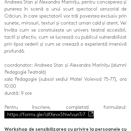
Andreea Stan și Alexandra Marinițu, pentru conceperea și
punerea în scenă a unui scurt spectacol senzorial de
Crăciun, în care spectatorii vor trăi povestea exclusiv prin
sunete, mirosuri, texturi și contact uman cald și atent. Vei
învăța cum se construiește un univers teatral accesibil,
tactil și afectiv, cum se lucrează cu publicul vulnerabilizat
prin lipsa vederii și cum se creează o experiență imersivă
profundă.
coordonator: Andreea Stan și Alexandra Marinițu (alumni
Pedagogie Teatrală)
sala Pedagogie (subsol sediul Matei Voievod 75-77), ora
10:00
durată: 9 ore
Pentru înscriere, completați formularul:
https://forms.gle/idfXevx5Nw1vunTr7
Workshop de sensibilizarea cu privire la persoanele cu