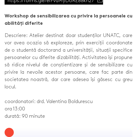
https://forms.gle/eiPvaMyDoRE88kn27
Workshop de sensibilizarea cu privire la persoanele cu
abilități diferite
Descriere: Atelier destinat doar studenților UNATC, care
vor avea ocazia să exploreze, prin exerciții coordonate
de o studentă doctorand a universității, situații specifice
persoanelor cu diferite dizabilități. Activitatea își propune
să ridice nivelul de conștientizare și de sensibilizare cu
privire la nevoile acestor persoane, care fac parte din
societatea noastră, dar care adesea își găsesc cu greu
locul.
coordonatori: drd. Valentina Boldurescu
ora 13:00
durată: 90 minute