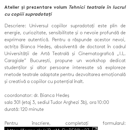
Atelier și prezentare volum
Tehnici teatrale în lucrul
cu copiii supradotați
Descriere: Universul copiilor supradotați este plin de
energie, curiozitate, sensibilitate și o nevoie profundă de
exprimare autentică. Pentru a răspunde acestor nevoi,
actrița Bianca Hedeș, absolventă de doctorat în cadrul
Universității de Artă Teatrală și Cinematografică „I.L.
Caragiale” București, propune un workshop dedicat
studenților și altor persoane interesate să exploreze
metode teatrale adaptate pentru dezvoltarea emoțională
și creativă a copiilor cu potențial înalt.
coordonator: dr. Bianca Hedeș
sala 301 (etaj 3, sediul Tudor Arghezi 3b), ora 10:00
durată: 120 minute
Pentru înscriere, completați formularul: