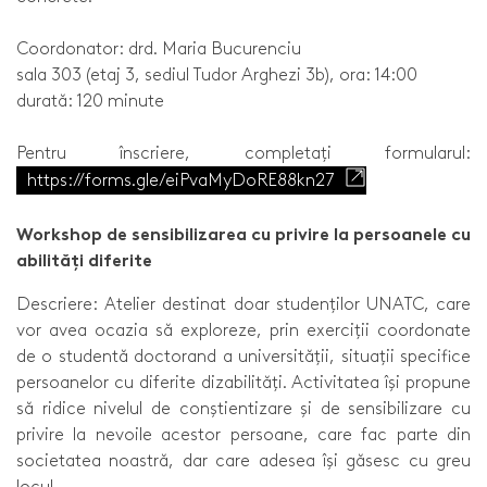
Coordonator: drd. Maria Bucurenciu
sala 303 (etaj 3, sediul Tudor Arghezi 3b), ora: 14:00
durată: 120 minute
Pentru înscriere, completați formularul:
https://forms.gle/eiPvaMyDoRE88kn27
Workshop de sensibilizarea cu privire la persoanele cu
abilități diferite
Descriere: Atelier destinat doar studenților UNATC, care
vor avea ocazia să exploreze, prin exerciții coordonate
de o studentă doctorand a universității, situații specifice
persoanelor cu diferite dizabilități. Activitatea își propune
să ridice nivelul de conștientizare și de sensibilizare cu
privire la nevoile acestor persoane, care fac parte din
societatea noastră, dar care adesea își găsesc cu greu
locul.