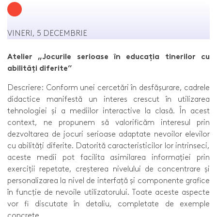
VINERI, 5 DECEMBRIE
Atelier „Jocurile serioase în educația tinerilor cu
abilități diferite”
Descriere: Conform unei cercetări în desfășurare, cadrele
didactice manifestă un interes crescut în utilizarea
tehnologiei și a mediilor interactive la clasă. În acest
context, ne propunem să valorificăm interesul prin
dezvoltarea de jocuri serioase adaptate nevoilor elevilor
cu abilități diferite. Datorită caracteristicilor lor intrinseci,
aceste medii pot facilita asimilarea informației prin
exerciții repetate, creșterea nivelului de concentrare și
personalizarea la nivel de interfață și componente grafice
în funcție de nevoile utilizatorului. Toate aceste aspecte
vor fi discutate în detaliu, completate de exemple
concrete.