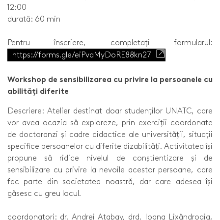
12:00
durată: 60 min
Pentru înscriere, completați formularul:
https://forms.gle/eiPvaMyDoRE88kn27
Workshop de sensibilizarea cu privire la persoanele cu
abilități diferite
Descriere: Atelier destinat doar studenților UNATC, care
vor avea ocazia să exploreze, prin exerciții coordonate
de doctoranzi și cadre didactice ale universității, situații
specifice persoanelor cu diferite dizabilități. Activitatea își
propune să ridice nivelul de conștientizare și de
sensibilizare cu privire la nevoile acestor persoane, care
fac parte din societatea noastră, dar care adesea își
găsesc cu greu locul.
coordonatori: dr. Andrei Atabay, drd. Ioana Lixăndroaia,