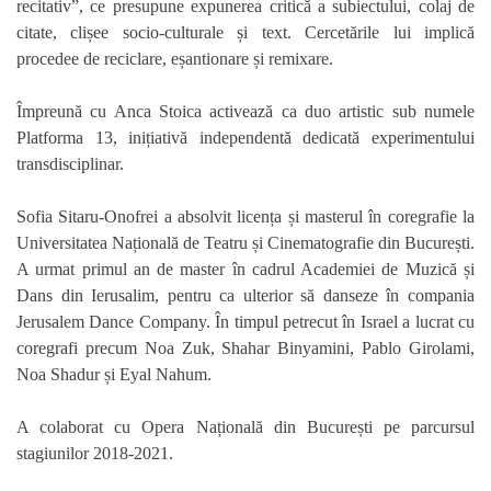
recitativ”, ce presupune expunerea critică a subiectului, colaj de
citate, clișee socio-culturale și text. Cercetările lui implică
procedee de reciclare, eșantionare și remixare.
Împreună cu Anca Stoica activează ca duo artistic sub numele
Platforma 13, inițiativă independentă dedicată experimentului
transdisciplinar.
Sofia Sitaru-Onofrei
a absolvit licența și masterul în coregrafie la
Universitatea Națională de Teatru și Cinematografie din București.
A urmat primul an de master în cadrul Academiei de Muzică și
Dans din Ierusalim, pentru ca ulterior să danseze în compania
Jerusalem Dance Company. În timpul petrecut în Israel a lucrat cu
coregrafi precum Noa Zuk, Shahar Binyamini, Pablo Girolami,
Noa Shadur și Eyal Nahum.
A colaborat cu Opera Națională din București pe parcursul
stagiunilor 2018-2021.