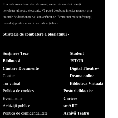
Prin indicarea adresei dvs. de e-mail, sunteți de acord să primiți
newsletter-ul nostru electronic. Vă puteți dezabona în orice moment prin
linkurile de dezabonare sau contactându-ne. Pentru mai multe informații,
consultați politica noastră de confidențialitate.
Strategie de combatere a plagiatului ›
Susținere Teze
Student
Bibliotecă
JSTOR
Căutare Documente
Digital Theatre+
Contact
Drama online
Tur virtual
Biblioteca Virtuală
Politica de cookies
Posturi didactice
Evenimente
Cariere
Achiziții publice
smART
Politica de confidentialitate
Arhivă Teatru