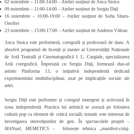
02 noiembrie – 11:00-14:00 – Atelier susținut de Anca Stoica
09 noiembrie – 11:00-14:00 – Atelier susținut de Sergiu Diță
16 noiembrie – 16:00-19:00 – Atelier susținut de Sofia Sitaru-
Onofrei
23 noiembrie – 15:00-17:00 – Atelier susținut de Andreea Vălean
Anca Stoica
este performeră, coregrafă și profesoară de dans. A
absolvit programul de licență și master al Universității Naționale
de Artă Teatrală și Cinematografică I. L. Cargiale, specializarea
Artă coregrafică. Împreună cu Sergiu Diță, formează duo-ul
artistic Platforma 13, o inițiativă independentă dedicată
experimentului multidisciplinar, axat pe implicațiile sociale ale
artei.
Sergiu Diță
este performer și coregraf emergent și activează în
zona independentă. Practica lui artistică se axează pe folosirea
culturii pop ca element de critică socială; tematic este interesat de
investigarea stereotipurilor de gen. În spectacolele proprii –
MANual, MEMETICS
– folosește tehnica „manifest-colaj-