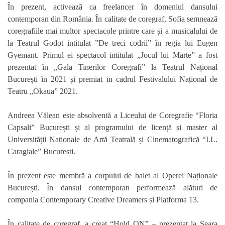
În prezent, activează ca freelancer în domeniul dansului
contemporan din România. În calitate de coregraf, Sofia semnează
coregrafiile mai multor spectacole printre care și a musicalului de
la Teatrul Godot intitulat ”De treci codrii” în regia lui Eugen
Gyemant. Primul ei spectacol intitulat „Jocul lui Marte” a fost
prezentat în „Gala Tinerilor Coregrafi” la Teatrul Național
București în 2021 și premiat in cadrul Festivalului Național de
Teatru „Okaua” 2021.
Andreea Vălean
este absolventă a Liceului de Coregrafie “Floria
Capsali” București și al programului de licență și master al
Universității Naționale de Artă Teatrală și Cinematografică “I.L.
Caragiale” București.
În prezent este membră a corpului de balet al Operei Naționale
București. În dansul contemporan performează alături de
compania Contemporary Creative Dreamers și Platforma 13.
În calitate de coregraf, a creat “Hold ON” – prezentat la Seara