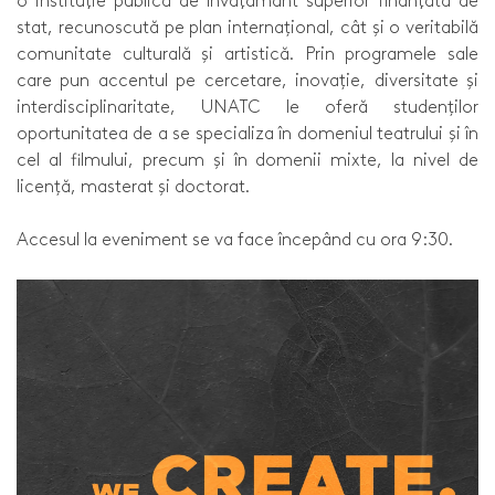
o instituţie publică de învăţământ superior finanţată de
stat, recunoscută pe plan internațional, cât și o veritabilă
comunitate culturală și artistică. Prin programele sale
care pun accentul pe cercetare, inovație, diversitate și
interdisciplinaritate, UNATC le oferă studenților
oportunitatea de a se specializa în domeniul teatrului și în
cel al filmului, precum și în domenii mixte, la nivel de
licență, masterat și doctorat.
Accesul la eveniment se va face începând cu ora 9:30.