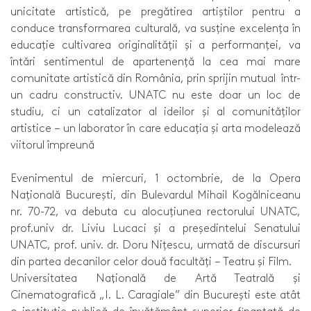
unicitate artistică, pe pregătirea artiștilor pentru a
conduce transformarea culturală, va susține excelența în
educație cultivarea originalității și a performanței, va
întări sentimentul de apartenență la cea mai mare
comunitate artistică din România, prin sprijin mutual într-
un cadru constructiv. UNATC nu este doar un loc de
studiu, ci un catalizator al ideilor și al comunităților
artistice – un laborator în care educația și arta modelează
viitorul împreună
Evenimentul de miercuri, 1 octombrie, de la Opera
Națională București, din Bulevardul Mihail Kogălniceanu
nr. 70-72, va debuta cu alocuțiunea rectorului UNATC,
prof.univ dr. Liviu Lucaci și a președintelui Senatului
UNATC, prof. univ. dr. Doru Nițescu, urmată de discursuri
din partea decanilor celor două facultăți – Teatru și Film.
Universitatea Naţională de Artă Teatrală și
Cinematografică „I. L. Caragiale” din București este atât