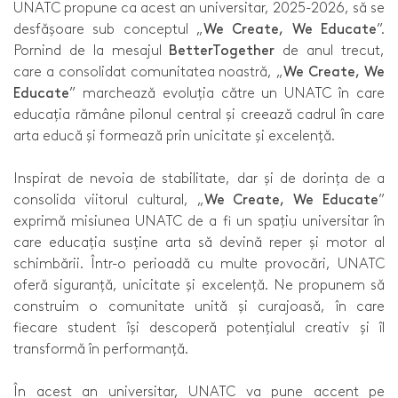
UNATC propune ca acest an universitar, 2025-2026, să se
desfășoare sub conceptul „
We Create, We Educate
”.
Pornind de la mesajul
BetterTogether
de anul trecut,
care a consolidat comunitatea noastră, „
We Create, We
Educate
” marchează evoluția către un UNATC în care
educația rămâne pilonul central și creează cadrul în care
arta educă și formează prin unicitate și excelență.
Inspirat de nevoia de stabilitate, dar și de dorința de a
consolida viitorul cultural, „
We Create, We Educate
”
exprimă misiunea UNATC de a fi un spațiu universitar în
care educația susține arta să devină reper și motor al
schimbării. Într-o perioadă cu multe provocări, UNATC
oferă siguranță, unicitate și excelență. Ne propunem să
construim o comunitate unită și curajoasă, în care
fiecare student își descoperă potențialul creativ și îl
transformă în performanță.
În acest an universitar, UNATC va pune accent pe