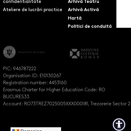
confidentialitate
Arhivă Teatru
Ateliere de lucrări practice
Arhivă Activă
Hartă
Politici de conduită
PIC: 946787222
Organisation ID: E10130267
Registration number: 4453160
Erasmus Charter for Higher Education Code: RO
BUCURES33
Account: RO73TREZ7025005XXX000181, Trezorerie Sector 2