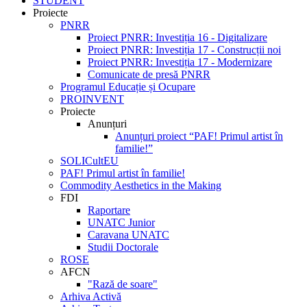
STUDENT
Proiecte
PNRR
Proiect PNRR: Investiția 16 - Digitalizare
Proiect PNRR: Investiția 17 - Construcții noi
Proiect PNRR: Investiția 17 - Modernizare
Comunicate de presă PNRR
Programul Educație și Ocupare
PROINVENT
Proiecte
Anunțuri
Anunțuri proiect “PAF! Primul artist în
familie!”
SOLICultEU
PAF! Primul artist în familie!
Commodity Aesthetics in the Making
FDI
Raportare
UNATC Junior
Caravana UNATC
Studii Doctorale
ROSE
AFCN
"Rază de soare"
Arhiva Activă