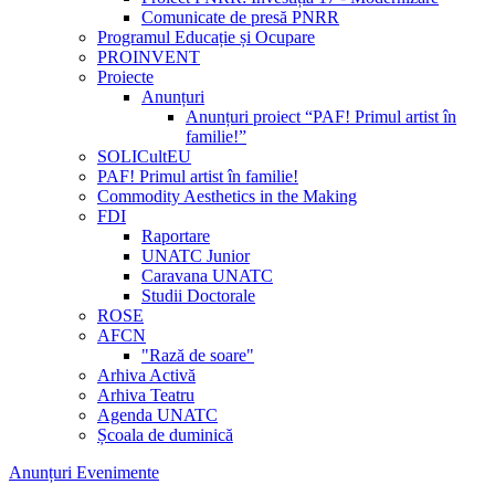
Comunicate de presă PNRR
Programul Educație și Ocupare
PROINVENT
Proiecte
Anunțuri
Anunțuri proiect “PAF! Primul artist în
familie!”
SOLICultEU
PAF! Primul artist în familie!
Commodity Aesthetics in the Making
FDI
Raportare
UNATC Junior
Caravana UNATC
Studii Doctorale
ROSE
AFCN
"Rază de soare"
Arhiva Activă
Arhiva Teatru
Agenda UNATC
Școala de duminică
Anunțuri Evenimente