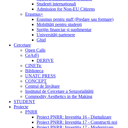
Studenți internaționali
Admission for Non-EU Citizens
Erasmus+
Erasmus pentru staff (Predare sau formare)
Mobilități pentru studenți
Sprijin financiar și suplimentar
Universități partenere
Ghid
Cercetare
Open Calls
CeArFi
DERIVE
CINETic
Biblioteca
UNATC PRESS
CONCEPT
Centrul de Învățare
Institutul de Cercetare a Senzorialității
Commodity Aesthetics in the Making
STUDENT
Proiecte
PNRR
Proiect PNRR: Investiția 16 - Digitalizare
Proiect PNRR: Investiția 17 - Construcții noi
Proiect PNRR: Investiția 17 - Modernizare