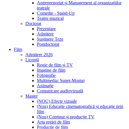
Antreprenoriat și Management al organizațiilor
teatrale
Comedie - Stand-Up
Teatru muzical
Doctorat
Prezentare
Admitere
Susținere Teze
Postdoctorat
Film
Admitere 2026
Licență
Regie de film și TV
Imagine de film
Fotografie
Multimedia: Sunet-Montaj
Animație
Comunicare audiovizuală
Master
(NOU) Efecte vizuale
(Nou) Educație cinematografică și educație prin
film
(Nou) Conținut și producție TV
Arta regiei de film
Producție de film