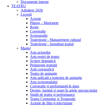
Documente interne
TEATRU
Admitere 2026
Licență
Actorie
Păpuși – Marionete
Regie
Coregrafie
Scenografie
Teatrologie - Management cultural
Teatrologie - Jurnalism teatral
Master
Arta actorului
Arta regiei de teatru
Scriere dramatică
Pedagogie teatrală
Artă coregrafică
Teatru de animaţie
Arta aplicată a teatrului de animație
Arta scenografului
Coregrafie și performanță în dans
Design, lumină și sunet în artele spectacolului
Studii de teatru și performance
Teatru Comunitar și Terapeutic
Actorie de film și televiziune