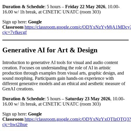
Duration & Schedule
: 5 hours –
Friday 22 May 2026
, 10.00-
16.00 w/ 1h break, at CINETIC UNATC (room 303)
Sign up here:
Google
Classroom
https://classroom.google.com/c/ODYxNzYyMjA1MDcy
cjc=7vfkecgf
Generative AI for Art & Design
Introduction to generative AI tools for visual and audio content
creation. Focuses on understanding the role of AI in artistic
production through examples from visual arts, graphic design, and
sound morphing. Participants gain hands-on experience with
different generative models and an ethical and aesthetic measure of
GenAI creations.
Duration & Schedule
: 5 hours –
Saturday 23 May 2026
, 10.00-
16.00 w/ 1h break, at CINETIC UNATC (room 303)
Sign up here:
Google
Classroom
https://classroom.google.com/c/ODYxNzYxOTIzOTQ3?
cjc=hwt2lhue