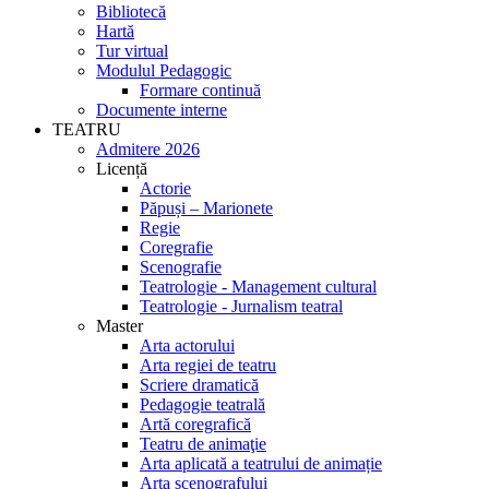
Bibliotecă
Hartă
Tur virtual
Modulul Pedagogic
Formare continuă
Documente interne
TEATRU
Admitere 2026
Licență
Actorie
Păpuși – Marionete
Regie
Coregrafie
Scenografie
Teatrologie - Management cultural
Teatrologie - Jurnalism teatral
Master
Arta actorului
Arta regiei de teatru
Scriere dramatică
Pedagogie teatrală
Artă coregrafică
Teatru de animaţie
Arta aplicată a teatrului de animație
Arta scenografului