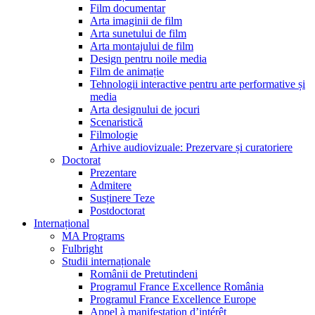
Film documentar
Arta imaginii de film
Arta sunetului de film
Arta montajului de film
Design pentru noile media
Film de animație
Tehnologii interactive pentru arte performative și
media
Arta designului de jocuri
Scenaristică
Filmologie
Arhive audiovizuale: Prezervare și curatoriere
Doctorat
Prezentare
Admitere
Susținere Teze
Postdoctorat
Internațional
MA Programs
Fulbright
Studii internaționale
Românii de Pretutindeni
Programul France Excellence România
Programul France Excellence Europe
Appel à manifestation d’intérêt