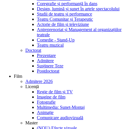
Coregrafie și performanță în dans
Design, lumină și sunet în artele spectacolului
Studii de teatru și performance
Teatru Comunitar și Terapeutic
Actorie de film și televiziune
Antreprenoriat și Management al organizațiilor
teatrale
Comedie - Stand-Up
Teatru muzical
Doctorat
Prezentare
Admitere
Susținere Teze
Postdoctorat
Film
Admitere 2026
Licență
Regie de film și TV
Imagine de film
Fotografie
Multimedia: Sunet-Montaj
Animație
Comunicare audiovizuală
Master
(NOU) Efecte vizuale