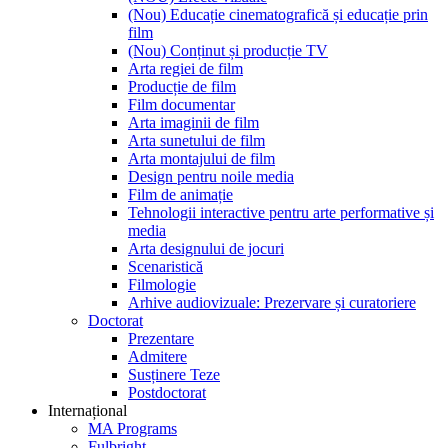
(Nou) Educație cinematografică și educație prin
film
(Nou) Conținut și producție TV
Arta regiei de film
Producție de film
Film documentar
Arta imaginii de film
Arta sunetului de film
Arta montajului de film
Design pentru noile media
Film de animație
Tehnologii interactive pentru arte performative și
media
Arta designului de jocuri
Scenaristică
Filmologie
Arhive audiovizuale: Prezervare și curatoriere
Doctorat
Prezentare
Admitere
Susținere Teze
Postdoctorat
Internațional
MA Programs
Fulbright