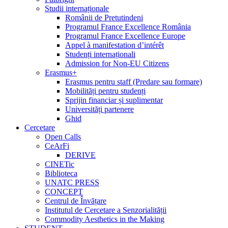
Studii internaționale
Românii de Pretutindeni
Programul France Excellence România
Programul France Excellence Europe
Appel à manifestation d’intérêt
Studenți internaționali
Admission for Non-EU Citizens
Erasmus+
Erasmus pentru staff (Predare sau formare)
Mobilități pentru studenți
Sprijin financiar și suplimentar
Universități partenere
Ghid
Cercetare
Open Calls
CeArFi
DERIVE
CINETic
Biblioteca
UNATC PRESS
CONCEPT
Centrul de Învățare
Institutul de Cercetare a Senzorialității
Commodity Aesthetics in the Making