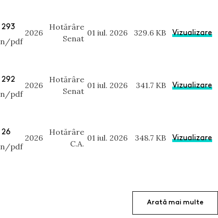
 293
Hotărâre
2026
01 iul. 2026
329.6 KB
Vizualizare
Senat
on/pdf
 292
Hotărâre
2026
01 iul. 2026
341.7 KB
Vizualizare
Senat
on/pdf
 26
Hotărâre
2026
01 iul. 2026
348.7 KB
Vizualizare
C.A.
on/pdf
Arată mai multe