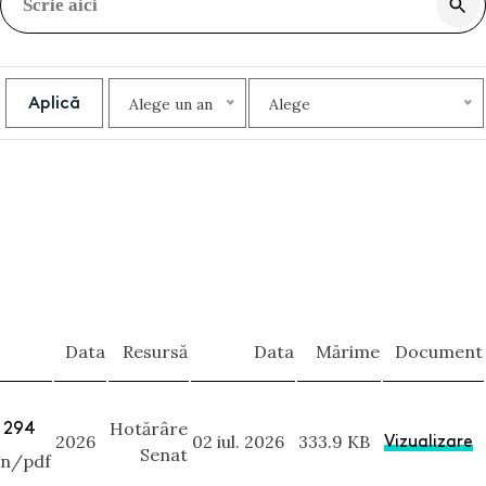
Aplică
Alege un an
Alege
Data
Resursă
Data
Mărime
Document
. 294
Hotărâre
2026
02 iul. 2026
333.9 KB
Vizualizare
Senat
on/pdf