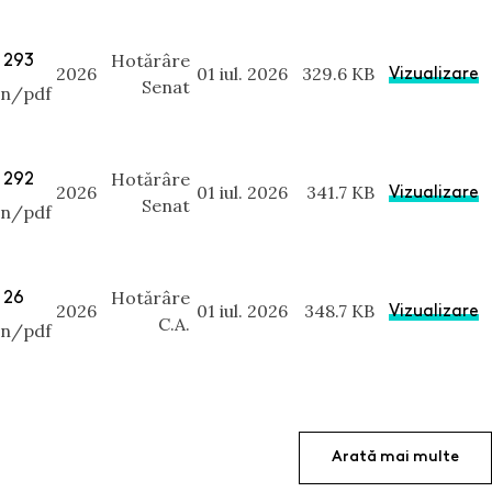
 293
Hotărâre
2026
01 iul. 2026
329.6 KB
Vizualizare
Senat
on/pdf
 292
Hotărâre
2026
01 iul. 2026
341.7 KB
Vizualizare
Senat
on/pdf
 26
Hotărâre
2026
01 iul. 2026
348.7 KB
Vizualizare
C.A.
on/pdf
Arată mai multe