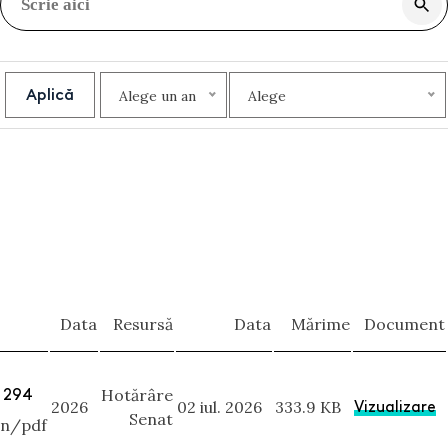
Aplică
Alege un an
Alege
Data
Resursă
Data
Mărime
Document
. 294
Hotărâre
2026
02 iul. 2026
333.9 KB
Vizualizare
Senat
on/pdf