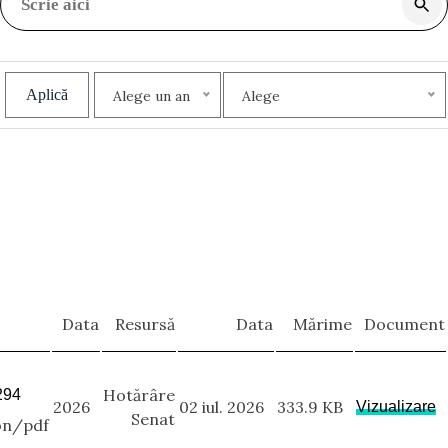
Aplică
Alege un an
Alege
Data
Resursă
Data
Mărime
Document
Hotărâre
294
2026
02 iul. 2026
333.9 KB
Vizualizare
Senat
on/pdf