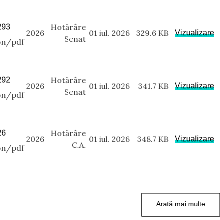
Hotărâre
293
2026
01 iul. 2026
329.6 KB
Vizualizare
Senat
on/pdf
Hotărâre
292
2026
01 iul. 2026
341.7 KB
Vizualizare
Senat
on/pdf
Hotărâre
26
2026
01 iul. 2026
348.7 KB
Vizualizare
C.A.
on/pdf
Arată mai multe