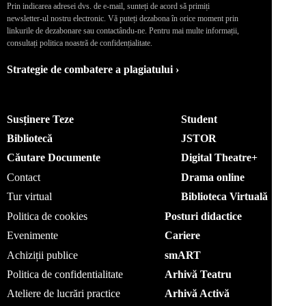
Prin indicarea adresei dvs. de e-mail, sunteți de acord să primiți
newsletter-ul nostru electronic. Vă puteți dezabona în orice moment prin
linkurile de dezabonare sau contactându-ne. Pentru mai multe informații,
consultați politica noastră de confidențialitate.
Strategie de combatere a plagiatului ›
Susținere Teze
Student
Bibliotecă
JSTOR
Căutare Documente
Digital Theatre+
Contact
Drama online
Tur virtual
Biblioteca Virtuală
Politica de cookies
Posturi didactice
Evenimente
Cariere
Achiziții publice
smART
Politica de confidentialitate
Arhivă Teatru
Ateliere de lucrări practice
Arhivă Activă