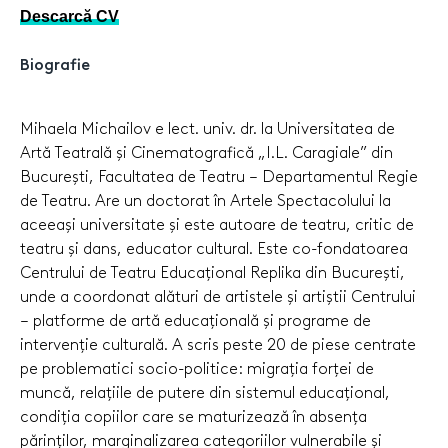
Descarcă CV
Biografie
Mihaela Michailov e lect. univ. dr. la Universitatea de
Artă Teatrală și Cinematografică „I.L. Caragiale” din
București, Facultatea de Teatru – Departamentul Regie
de Teatru. Are un doctorat în Artele Spectacolului la
aceeași universitate și este autoare de teatru, critic de
teatru și dans, educator cultural. Este co-fondatoarea
Centrului de Teatru Educațional Replika din București,
unde a coordonat alături de artistele și artiștii Centrului
– platforme de artă educațională și programe de
intervenție culturală. A scris peste 20 de piese centrate
pe problematici socio-politice: migrația forței de
muncă, relațiile de putere din sistemul educațional,
condiția copiilor care se maturizează în absența
părinților, marginalizarea categoriilor vulnerabile și