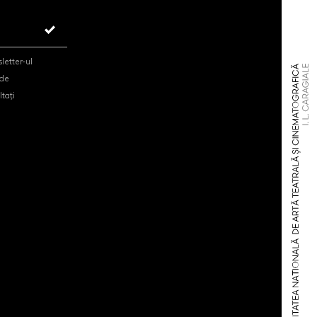
letter-ul
 de
tați