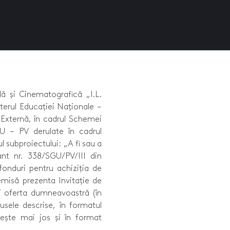
lă și Cinematografică „I.L.
sterul Educației Naționale –
Externă, în cadrul Schemei
U – PV derulate în cadrul
l subproiectului: „A fi sau a
t nr. 338/SGU/PV/III din
fonduri pentru achiziția de
 emisă prezenta Invitație de
eţi oferta dumneavoastră (în
sele descrise, în formatul
sește mai jos și în format