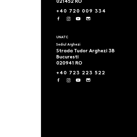
021452 RO
+40 720 009 334
UNATC
Sediul Arghezi
Strada Tudor Arghezi 3B
Bucuresti
020941 RO
+40 723 223 522