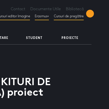
Contact
Documente Utile
Bibliotecă
rsuri editor Imagine
Erasmus+
Cursuri de pregătire
ETARE
STUDENT
PROIECTE
 KITURI DE
) proiect