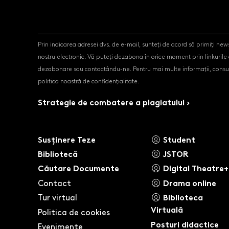
Prin indicarea adresei dvs. de e-mail, sunteți de acord să primiți news
nostru electronic. Vă puteți dezabona în orice moment prin linkurile
dezabonare sau contactându-ne. Pentru mai multe informații, consul
politica noastră de confidențialitate.
Strategie de combatere a plagiatului ›
Susținere Teze
Student
Bibliotecă
JSTOR
Căutare Documente
Digital Theatre+
Contact
Drama online
Tur virtual
Biblioteca
Virtuală
Politica de cookies
Posturi didactice
Evenimente