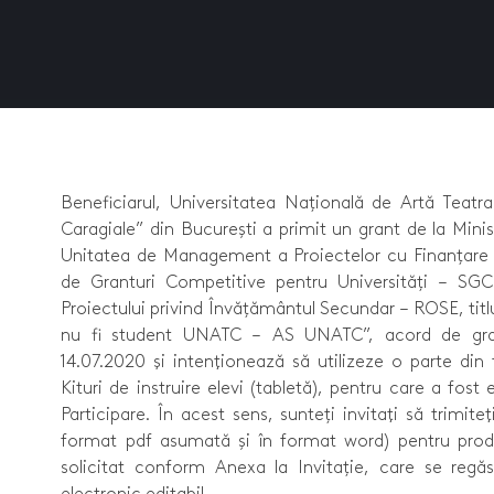
1
Beneficiarul, Universitatea Națională de Artă Teatra
Caragiale” din București a primit un grant de la Mini
Unitatea de Management a Proiectelor cu Finanțare 
de Granturi Competitive pentru Universități – SGC
Proiectului privind Învățământul Secundar – ROSE, titlu
nu fi student UNATC – AS UNATC”, acord de gran
14.07.2020 şi intenţionează să utilizeze o parte din 
Kituri de instruire elevi (tabletă), pentru care a fost
Participare. În acest sens, sunteți invitaţi să trimit
format pdf asumată și în format word) pentru produ
solicitat conform Anexa la Invitație, care se regă
electronic editabil.