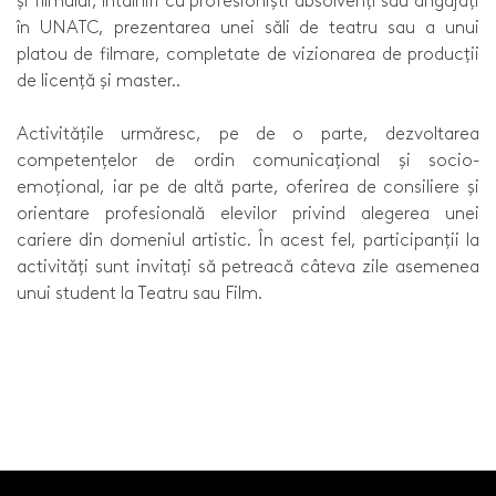
și filmului, întâlniri cu profesioniști absolvenți sau angajați
în UNATC, prezentarea unei săli de teatru sau a unui
platou de filmare, completate de vizionarea de producții
de licență și master..
Activitățile urmăresc, pe de o parte, dezvoltarea
competențelor de ordin comunicațional și socio-
emoțional, iar pe de altă parte, oferirea de consiliere și
orientare profesională elevilor privind alegerea unei
cariere din domeniul artistic. În acest fel, participanții la
activități sunt invitați să petreacă câteva zile asemenea
unui student la Teatru sau Film.