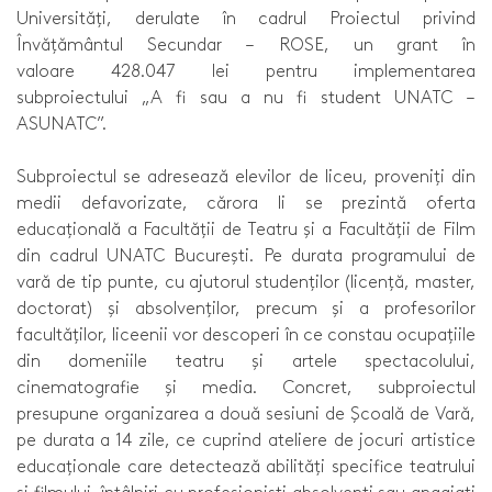
Universități, derulate în cadrul Proiectul privind
Învățământul Secundar – ROSE, un grant în
valoare 428.047 lei pentru implementarea
subproiectului „A fi sau a nu fi student UNATC –
ASUNATC”.
Subproiectul se adresează elevilor de liceu, proveniți din
medii defavorizate, cărora li se prezintă oferta
educațională a Facultății de Teatru și a Facultății de Film
din cadrul UNATC București. Pe durata programului de
vară de tip punte, cu ajutorul studenților (licență, master,
doctorat) și absolvenților, precum și a profesorilor
facultăților, liceenii vor descoperi în ce constau ocupațiile
din domeniile teatru și artele spectacolului,
cinematografie și media. Concret, subproiectul
presupune organizarea a două sesiuni de Școală de Vară,
pe durata a 14 zile, ce cuprind ateliere de jocuri artistice
educaționale care detectează abilități specifice teatrului